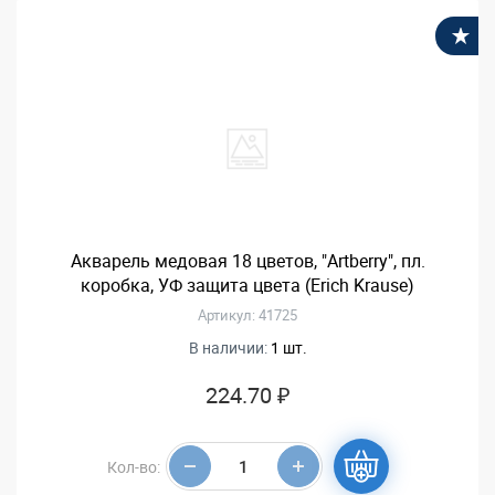
В
Акварель медовая 18 цветов, "Artberry", пл.
коробка, УФ защита цвета (Erich Krause)
Артикул: 41725
В наличии:
1 шт.
224.70 ₽
Кол-во: