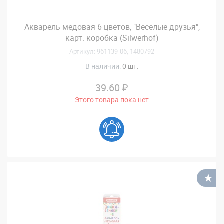
Акварель медовая 6 цветов, "Веселые друзья",
карт. коробка (Silwerhof)
Артикул: 961139-06, 1480792
В наличии:
0 шт.
39.60 ₽
Этого товара пока нет
В