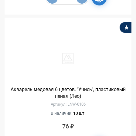
В
Акварель медовая 6 цветов, "Учись", пластиковый
пенал (Лео)
Артикул: LNW-0106
В наличии:
10 шт.
76 ₽