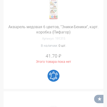
Акварель медовая 6 цветов, "Эники-Беники", карт.
коробка (Пифагор)
Артикул: 191315
В наличии:
0 шт.
41.70 ₽
Этого товара пока нет
В