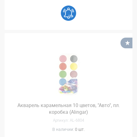
В
Акварель карамельная 10 цветов, "Авто", пл.
коробка (Alingar)
Артикул: AL-6804
В наличии:
0 шт.