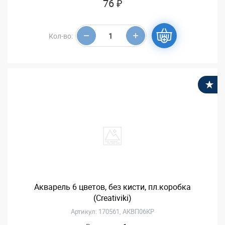
76 ₽
Кол-во:
В
Акварель 6 цветов, без кисти, пл.коробка
(Creativiki)
Артикул: 170561, АКВП06КР