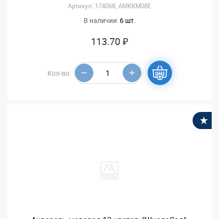
Артикул: 174068, АМККМ08Е
В наличии:
6 шт.
113.70 ₽
Кол-во:
В