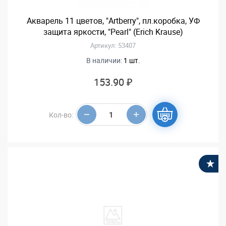
Акварель 11 цветов, "Artberry", пл.коробка, УФ
защита яркости, "Pearl" (Erich Krause)
Артикул: 53407
В наличии:
1 шт.
153.90 ₽
Кол-во:
В