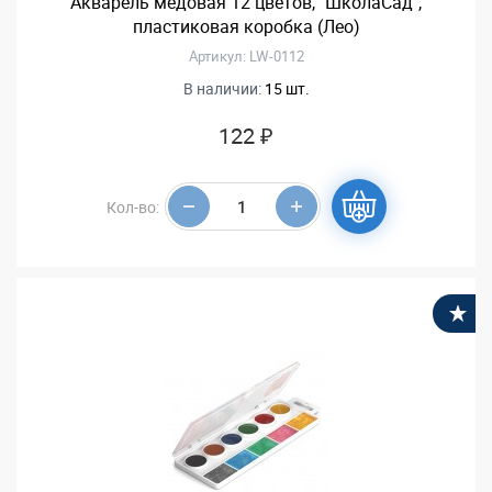
Акварель медовая 12 цветов, "ШколаСад",
пластиковая коробка (Лео)
Артикул: LW-0112
В наличии:
15 шт.
122 ₽
Кол-во:
В