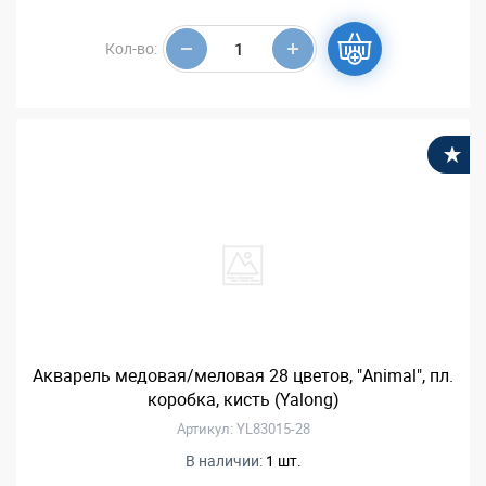
Кол-во:
В
Акварель медовая/меловая 28 цветов, "Animal", пл.
коробка, кисть (Yalong)
Артикул: YL83015-28
В наличии:
1 шт.