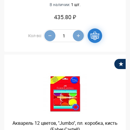
В наличии:
1 шт.
435.80 ₽
Кол-во:
В
Акварель 12 цветов, "Jumbo", пл. коробка, кисть
(Faber-Castell)