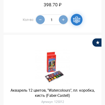
398.70 ₽
Кол-во:
В
Акварель 12 цветов, "Watercolours", пл. коробка,
кисть (Faber-Castell)
Артикул: 125012