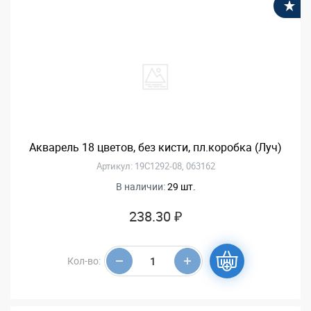
В
Акварель 18 цветов, без кисти, пл.коробка (Луч)
Артикул: 19С1292-08, 063162
В наличии:
29 шт.
238.30 ₽
Кол-во: