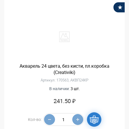
В
Акварель 24 цвета, без кисти, пл.коробка
(Creativiki)
Артикул: 170563, АКВП24КР
В наличии:
3 шт.
241.50 ₽
Кол-во: