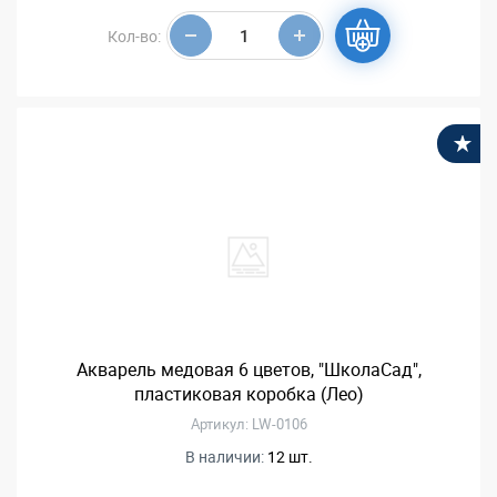
Кол-во:
В
Акварель медовая 6 цветов, "ШколаСад",
пластиковая коробка (Лео)
Артикул: LW-0106
В наличии:
12 шт.