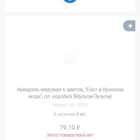
В
Акварель медовая 6 цветов, "Енот в Красном
море", пл. коробка (Мульти-Пульти)
Артикул: АП_10702
В наличии:
0 шт.
79.10 ₽
Этого товара пока нет