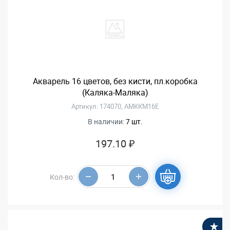
Акварель 16 цветов, без кисти, пл.коробка
(Каляка-Маляка)
Артикул: 174070, АМККМ16Е
В наличии:
7 шт.
197.10 ₽
Кол-во:
В