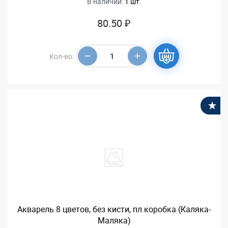
В наличии:
1 шт.
80.50 ₽
Кол-во:
В
Акварель 8 цветов, без кисти, пл.коробка (Каляка-
Маляка)