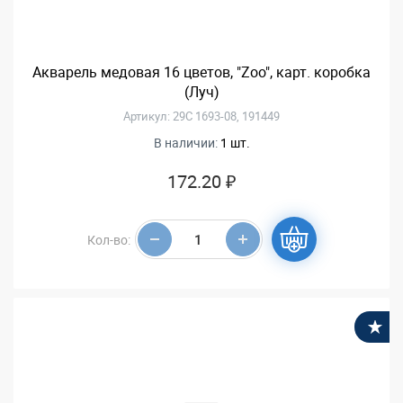
Акварель медовая 16 цветов, "Zoo", карт. коробка
(Луч)
Артикул: 29С 1693-08, 191449
В наличии:
1 шт.
172.20 ₽
Кол-во:
В