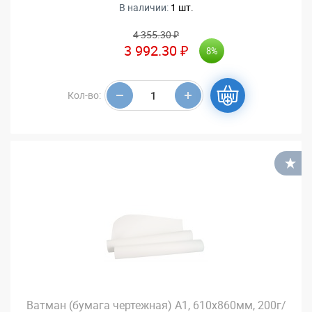
В наличии:
1 шт.
4 355.30 ₽
3 992.30 ₽
8%
Кол-во:
В
Ватман (бумага чертежная) А1, 610х860мм, 200г/