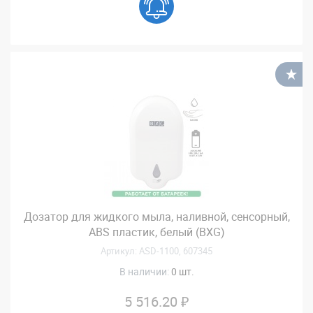
В
Дозатор для жидкого мыла, наливной, сенсорный,
ABS пластик, белый (BXG)
Артикул: ASD-1100, 607345
В наличии:
0 шт.
5 516.20 ₽