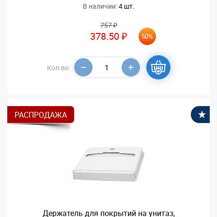
В наличии:
4 шт.
757 ₽
378.50 ₽
50%
Кол-во:
РАСПРОДАЖА
В
Держатель для покрытий на унитаз,