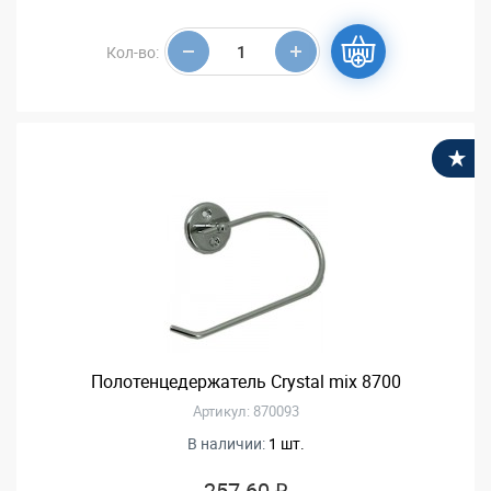
Кол-во:
В
Полотенцедержатель Crystal mix 8700
Артикул: 870093
В наличии:
1 шт.
257.60 ₽