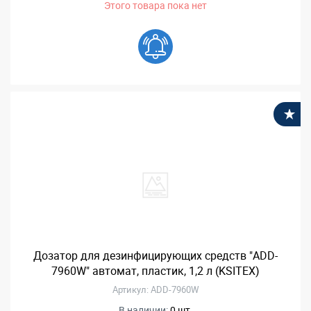
Этого товара пока нет
В
Дозатор для дезинфицирующих средств "ADD-
7960W" автомат, пластик, 1,2 л (KSITEX)
Артикул: ADD-7960W
В наличии:
0 шт.