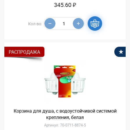
345.60 ₽
Кол-во:
РАСПРОДАЖА
В
Корзина для душа, с водоустойчивой системой
крепления, белая
Артикул: 70-0711-8874-5