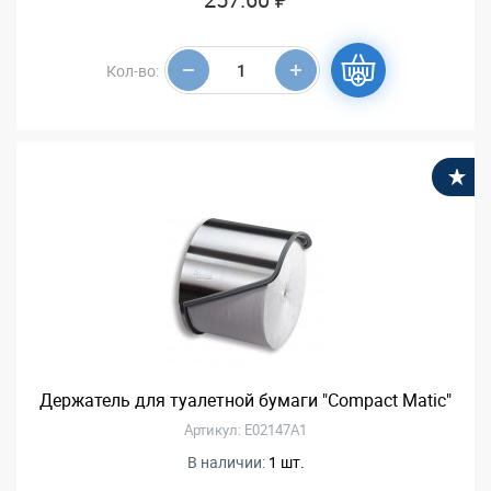
Кол-во:
В
Держатель для туалетной бумаги "Compact Matic"
Артикул: E02147A1
В наличии:
1 шт.