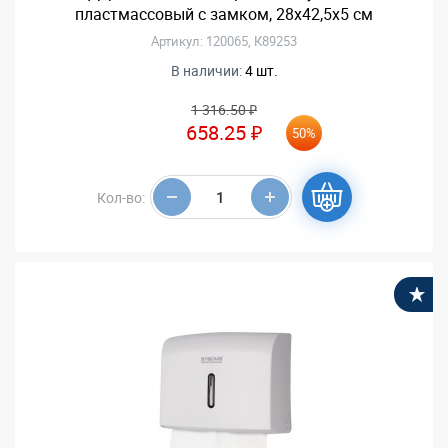
пластмассовый с замком, 28х42,5х5 см
Артикул: 120065, К89253
В наличии:
4 шт.
1 316.50 ₽
658.25 ₽
50%
Кол-во:
В