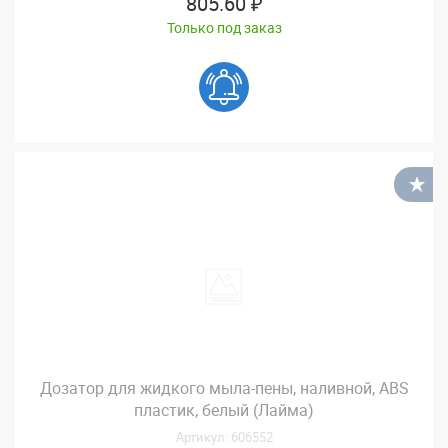
805.60 ₽
Только под заказ
В
Дозатор для жидкого мыла-пены, наливной, ABS
пластик, белый (Лайма)
Артикул: 606552