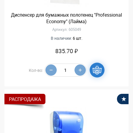
Диспенсер для бумажных полотенец "Professional
Economy" (Лайма)
Артикул: 605049
В наличии:
6 шт.
835.70 ₽
Кол-во:
РАСПРОДАЖА
В