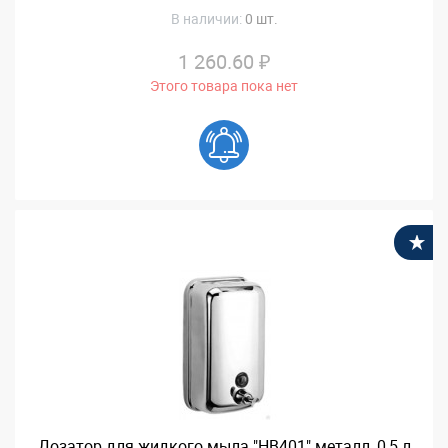
В наличии:
0 шт.
1 260.60 ₽
Этого товара пока нет
В
Дозатор для жидкого мыла "HB401" металл, 0,5 л