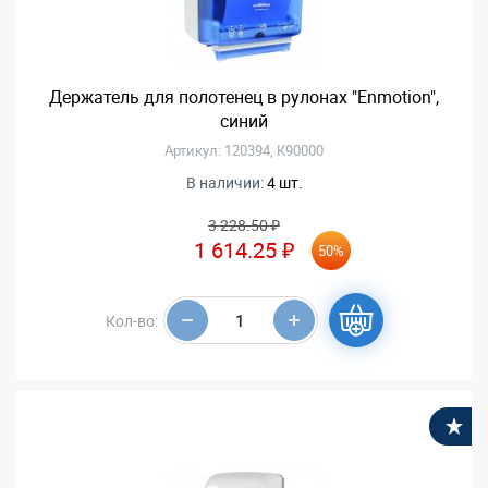
Держатель для полотенец в рулонах "Enmotion",
синий
Артикул: 120394, К90000
В наличии:
4 шт.
3 228.50 ₽
1 614.25 ₽
50%
Кол-во:
В