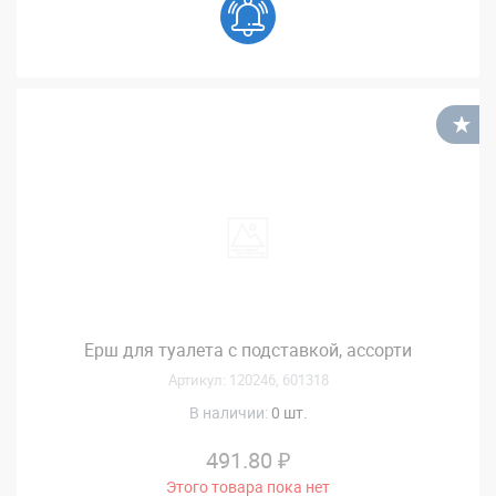
В
Ерш для туалета с подставкой, ассорти
Артикул: 120246, 601318
В наличии:
0 шт.
491.80 ₽
Этого товара пока нет