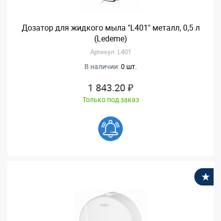
Дозатор для жидкого мыла "L401" металл, 0,5 л
(Ledeme)
Артикул: L401
В наличии:
0 шт.
1 843.20 ₽
Только под заказ
В