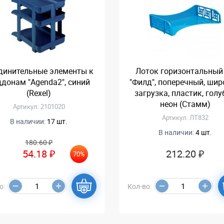
динительные элементы к
Лоток горизонтальный
ддонам "Agenda2", синий
"Филд", поперечный, ши
(Rexel)
загрузка, пластик, голу
неон (Стамм)
Артикул: 2101020
Артикул: ЛТ832
В наличии:
17 шт.
В наличии:
4 шт.
180.60 ₽
54.18 ₽
212.20 ₽
70%
о:
Кол-во: