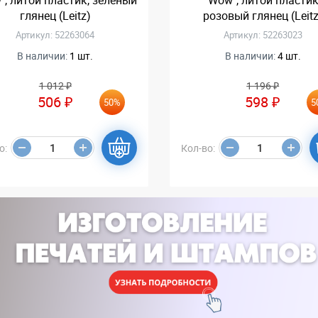
", литой пластик, зеленый
"Wow", литой пластик
глянец (Leitz)
розовый глянец (Leitz
Артикул: 52263064
Артикул: 52263023
В наличии:
1 шт.
В наличии:
4 шт.
1 012 ₽
1 196 ₽
506 ₽
598 ₽
50%
5
о:
Кол-во: