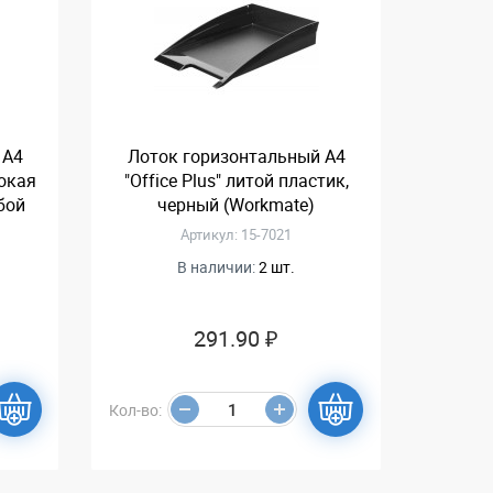
 А4
Лоток горизонтальный А4
рокая
"Office Plus" литой пластик,
бой
черный (Workmate)
Артикул: 15-7021
В наличии:
2 шт.
291.90 ₽
Кол-во: