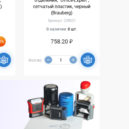
,
отделения, "Office-Expert",
)
сетчатый пластик, черный
(Brauberg)
Артикул: 238021
В наличии:
8 шт.
758.20 ₽
0%
Кол-во: