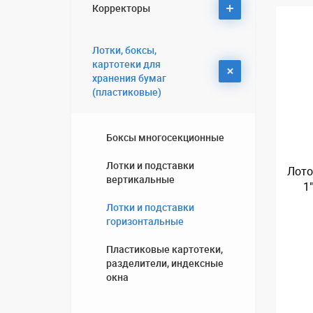
Корректоры
Диспенсер для клейкой
Стержни для шариковых
ленты
ручек
Термокружки, термосы,
Лотки, боксы,
кружки, бутылки спортивные
Клейкая лента
Корректирующие
картотеки для
жидкости, разбавители
хранения бумаг
Клейкая лента малярная
(пластиковые)
Сувенирные ножи
(бумажная)
Корректирующие ручки,
ленты
Ювелирные изделия
Боксы многосекционные
Лотки и подставки
Лото
Подарочные коробки
вертикальные
1
Лотки и подставки
горизонтальные
Пластиковые картотеки,
разделители, индексные
окна