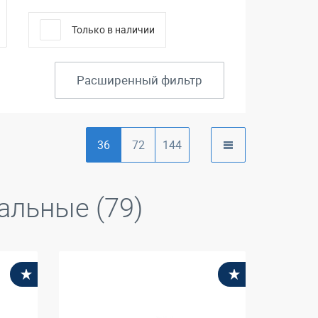
Только в наличии
Расширенный фильтр
36
72
144
альные (79)
В избранное
В избранное