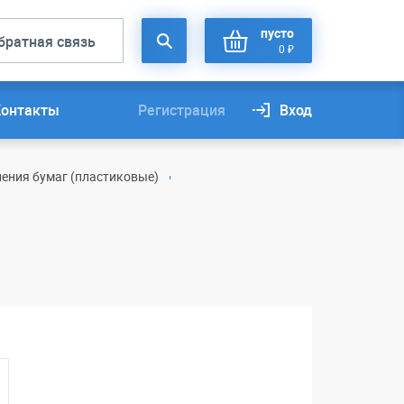
пусто
братная связь
0 ₽
Контакты
Регистрация
Вход
нения бумаг (пластиковые)