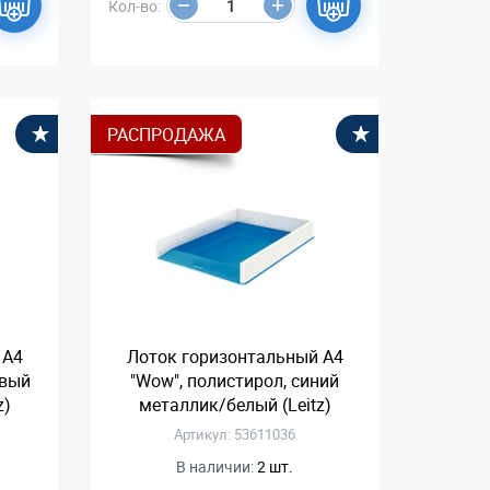
Кол-во:
РАСПРОДАЖА
В избранное
В избранное
 А4
Лоток горизонтальный А4
овый
"Wow", полистирол, синий
z)
металлик/белый (Leitz)
Артикул: 53611036
В наличии:
2 шт.