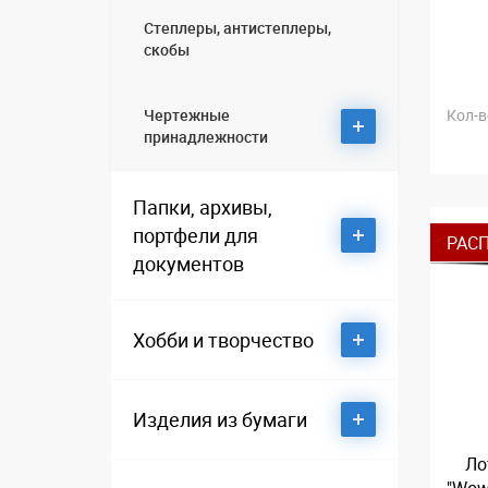
Степлеры, антистеплеры,
скобы
Кол-в
Чертежные
принадлежности
Папки, архивы,
Готовальни и циркули
портфели для
РАС
Изографы, рапидографы
документов
Ластики
Папки адресные
Хобби и творчество
Линейки, транспортиры,
треугольники
Папки и короба картонные
Точилки
3D-ручки
Изделия из бумаги
Тубусы
Папки на кольцах
Ло
Аксессуары для праздника