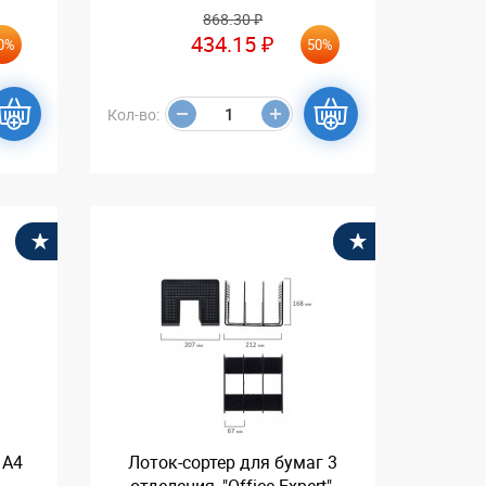
868.30 ₽
434.15 ₽
0%
50%
Кол-во:
В избранное
В избранное
 А4
Лоток-сортер для бумаг 3