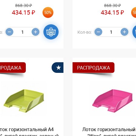
868.30 ₽
868.30 ₽
434.15 ₽
434.15 ₽
50%
5
о:
Кол-во:
ПРОДАЖА
РАСПРОДАЖА
В избранное
ток горизонтальный А4
Лоток горизонтальный