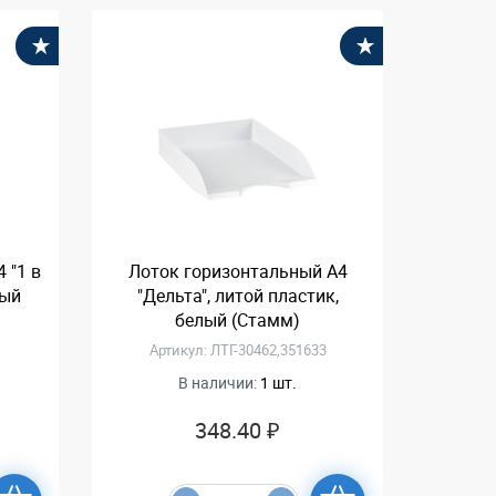
В избранное
В избранное
 "1 в
Лоток горизонтальный А4
ный
"Дельта", литой пластик,
белый (Стамм)
Артикул: ЛТГ-30462,351633
В наличии:
1 шт.
348.40 ₽