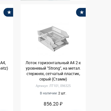
В избранное
В избранное
А4,
Лоток горизонтальный А4 2-х
eitz)
уровневый "Strong", на метал.
стержнях, сетчатый пластик,
серый (Стамм)
Артикул: ЛТ101, 096325
В наличии:
2 шт.
856.20 ₽