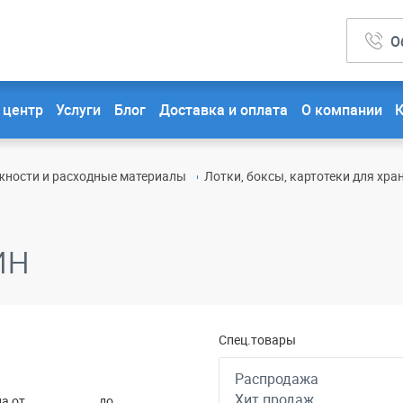
О
 центр
Услуги
Блог
Доставка и оплата
О компании
ности и расходные материалы
Лотки, боксы, картотеки для хра
ин
Спец.товары
а от
до