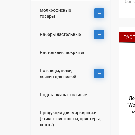
Кол-в
Мелкоофисные
товары
Наборы настольные
Зажимы для бумаг
РАС
Кнопки, булавки
Настольные покрытия
Наборы настольные El
Лупы
Casco
Ножницы, ножи,
Принадлежности для
Наборы настольные
лезвия для ножей
работы с деньгами
Lerche
Скрепки
Наборы настольные из
Подставки настольные
дерева, кожи, мрамора,
Ножи канцелярские,
Ло
металла
лезвия
"Wo
м
Продукция для маркировки
Наборы настольные из
Ножницы офисные
(этикет-пистолеты, принтеры,
пластика
ленты)