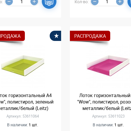
о:
Кол-во:
ПРОДАЖА
РАСПРОДАЖА
В избранное
ток горизонтальный А4
Лоток горизонтальный
w", полистирол, зеленый
"Wow", полистирол, роз
еталлик/белый (Leitz)
металлик/белый (Leit
Артикул: 53611064
Артикул: 53611023
В наличии:
1 шт.
В наличии:
1 шт.