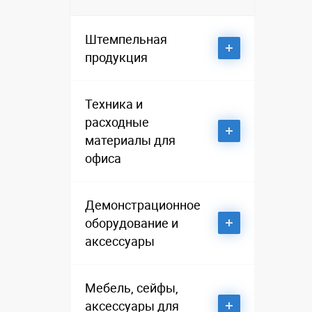
для хранения вещей
Штемпельная
Крючки
продукция
Лестницы и стремянки
Датеры
Техника и
расходные
материалы для
Нумераторы
офиса
Оснастки автоматические
Брошюровщики и расходные
Демонстрационное
материалы
оборудование и
Оснастки ручные
аксессуары
Калькуляторы
Расходные материалы к
штемпельной продукции
Бейджи, рулетки и шнурки
Мебель, сейфы,
для бейджей
Ламинаторы и расходные
аксессуары для