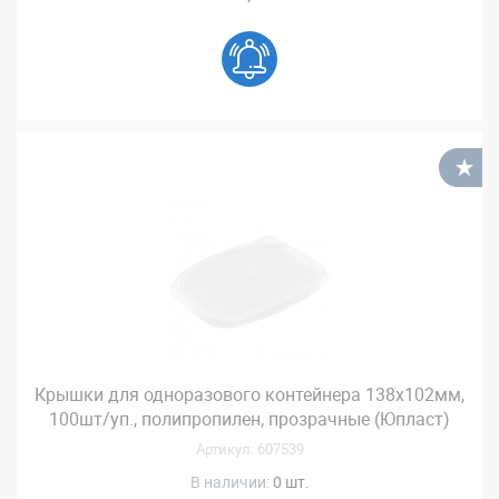
В
Крышки для одноразового контейнера 138х102мм,
100шт/уп., полипропилен, прозрачные (Юпласт)
Артикул: 607539
В наличии:
0 шт.