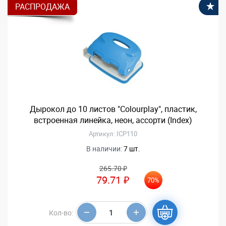
РАСПРОДАЖА
В
Дырокол до 10 листов "Colourplay", пластик,
встроенная линейка, неон, ассорти (Index)
Артикул: ICP110
В наличии:
7 шт.
265.70 ₽
79.71 ₽
70%
Кол-во: