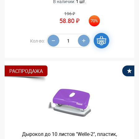
В наличии:
1 шт.
196 ₽
58.80 ₽
70%
Кол-во:
РАСПРОДАЖА
В
Дырокол до 10 листов "Welle-2", пластик,