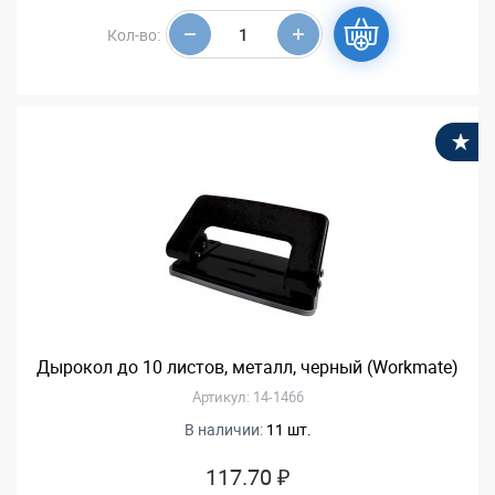
Кол-во:
В
Дырокол до 10 листов, металл, черный (Workmate)
Артикул: 14-1466
В наличии:
11 шт.
117.70 ₽