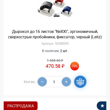
Дырокол до 16 листов "NeXXt", эргономичный,
сверхострые пробойники, фиксатор, черный (Leitz)
Артикул: 50380095
В наличии:
2 шт.
1 568.60 ₽
470.58 ₽
70%
Кол-во:
РАСПРОДАЖА
В