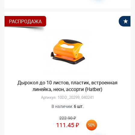
РАСПРОДАЖА
В
Дырокол до 10 листов, пластик, встроенная
линейка, неон, ассорти (Hatber)
Артикул: 10DD_20299, 040241
В наличии:
6 шт.
222.90 ₽
111.45 ₽
50%