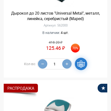
Дырокол до 20 листов "Universal Metal", металл,
линейка, серебристый (Maped)
Артикул: 562000
В наличии:
4 шт.
418.20 ₽
125.46 ₽
70%
Кол-во:
РАСПРОДАЖА
В