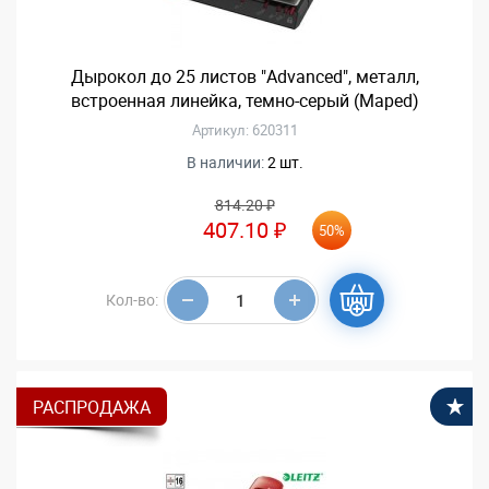
Дырокол до 25 листов "Advanced", металл,
встроенная линейка, темно-серый (Maped)
Артикул: 620311
В наличии:
2 шт.
814.20 ₽
407.10 ₽
50%
Кол-во:
РАСПРОДАЖА
В