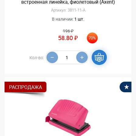
встроенная линейка, фиолетовый (Axent)
Артикул: 3811-11-A
В наличии:
1 шт.
196 ₽
58.80 ₽
70%
Кол-во:
РАСПРОДАЖА
В