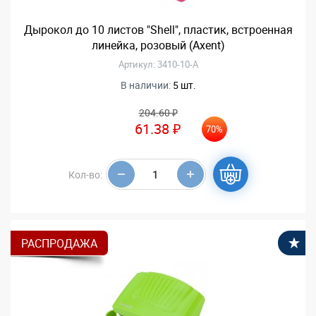
Дырокол до 10 листов "Shell", пластик, встроенная
линейка, розовый (Axent)
Артикул: 3410-10-А
В наличии:
5 шт.
204.60 ₽
61.38 ₽
70%
Кол-во:
РАСПРОДАЖА
В