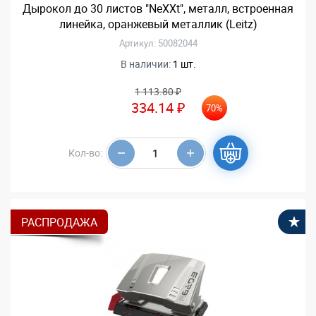
Дырокол до 30 листов "NeXXt", металл, встроенная
линейка, оранжевый металлик (Leitz)
Артикул: 50082044
В наличии:
1 шт.
1 113.80 ₽
334.14 ₽
70%
Кол-во:
РАСПРОДАЖА
В