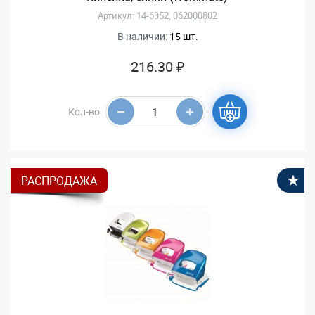
Артикул: 14-6352, 062000802
В наличии:
15 шт.
216.30 ₽
Кол-во:
РАСПРОДАЖА
В