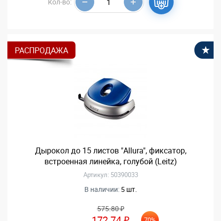
Кол-во:
РАСПРОДАЖА
В
Дырокол до 15 листов "Allura", фиксатор,
встроенная линейка, голубой (Leitz)
Артикул: 50390033
В наличии:
5 шт.
575.80 ₽
172.74 ₽
70%