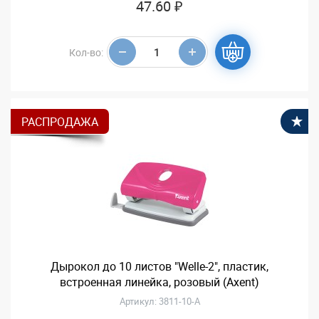
47.60 ₽
Кол-во:
РАСПРОДАЖА
В
Дырокол до 10 листов "Welle-2", пластик,
встроенная линейка, розовый (Axent)
Артикул: 3811-10-A