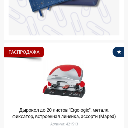
РАСПРОДАЖА
В
Дырокол до 20 листов "Ergologic", металл,
фиксатор, встроенная линейка, ассорти (Maped)
Артикул: 421513