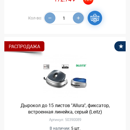
Кол-во:
РАСПРОДАЖА
В
Дырокол до 15 листов "Allura", фиксатор,
встроенная линейка, серый (Leitz)
Артикул: 50390089
В наличии:
5 шт.