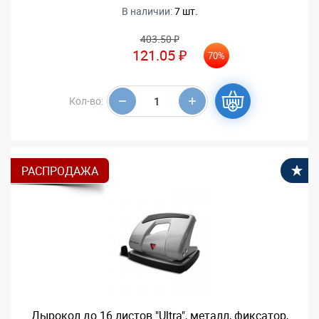
В наличии:
7 шт.
403.50 ₽
121.05 ₽
70%
Кол-во:
РАСПРОДАЖА
В
Дырокол до 16 листов "Ultra", металл, фиксатор,