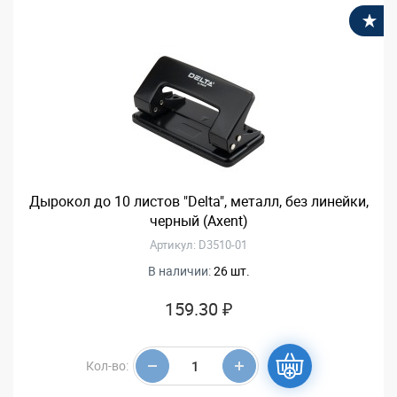
В
Дырокол до 10 листов "Delta", металл, без линейки,
черный (Axent)
Артикул: D3510-01
В наличии:
26 шт.
159.30 ₽
Кол-во: