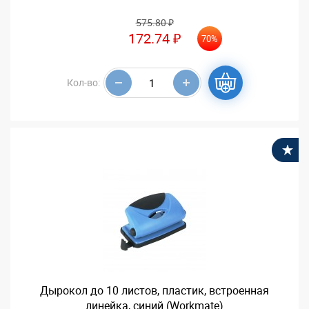
575.80 ₽
172.74 ₽
70%
Кол-во:
В
Дырокол до 10 листов, пластик, встроенная
линейка, синий (Workmate)