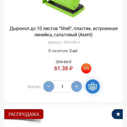
Дырокол до 10 листов "Shell", пластик, встроенная
линейка, салатовый (Axent)
Артикул: 3410-09-А
В наличии:
2 шт.
204.60 ₽
61.38 ₽
70%
Кол-во:
РАСПРОДАЖА
В