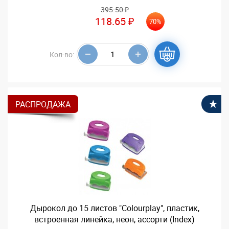
395.50 ₽
118.65 ₽
70%
Кол-во:
РАСПРОДАЖА
В
Дырокол до 15 листов "Colourplay", пластик,
встроенная линейка, неон, ассорти (Index)