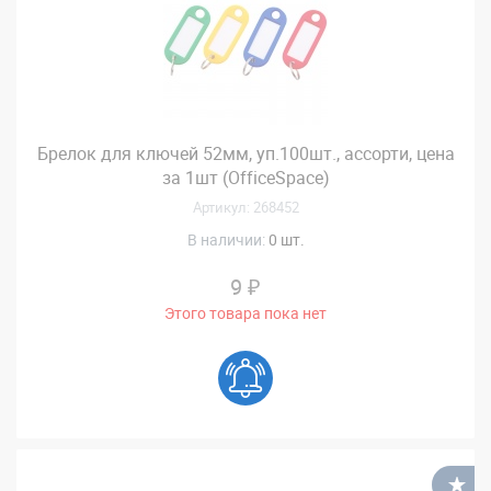
Брелок для ключей 52мм, уп.100шт., ассорти, цена
за 1шт (OfficeSpace)
Артикул: 268452
В наличии:
0 шт.
9 ₽
Этого товара пока нет
В