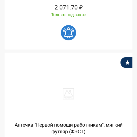
2 071.70 ₽
Только под заказ
В
Аптечка "Первой помощи работникам", мягкий
футляр (ФЭСТ)