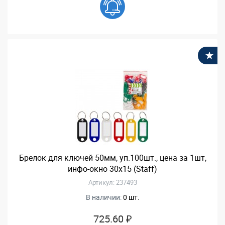
В
Брелок для ключей 50мм, уп.100шт., цена за 1шт,
инфо-окно 30х15 (Staff)
Артикул: 237493
В наличии:
0 шт.
725.60 ₽