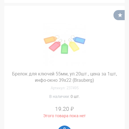
В
Брелок для ключей 55мм, уп.20шт., цена за 1шт,
инфо-окно 39х22 (Brauberg)
Артикул: 237495
В наличии:
0 шт.
19.20 ₽
Этого товара пока нет