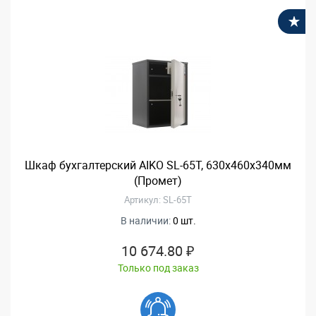
В
Шкаф бухгалтерский AIKO SL-65T, 630x460x340мм
(Промет)
Артикул: SL-65T
В наличии:
0 шт.
10 674.80 ₽
Только под заказ