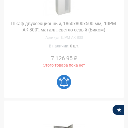
Шкаф двухсекционный, 1860х800х500 мм, "ШРМ-
АК-800", маталл, светло-серый (Биком)
Артикул: ШРМ-АК-800
В наличии:
0 шт.
7 126.95 ₽
Этого товара пока нет
В