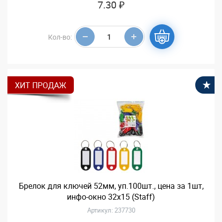
7.30 ₽
Кол-во:
ХИТ ПРОДАЖ
В
Брелок для ключей 52мм, уп.100шт., цена за 1шт,
инфо-окно 32х15 (Staff)
Артикул: 237730