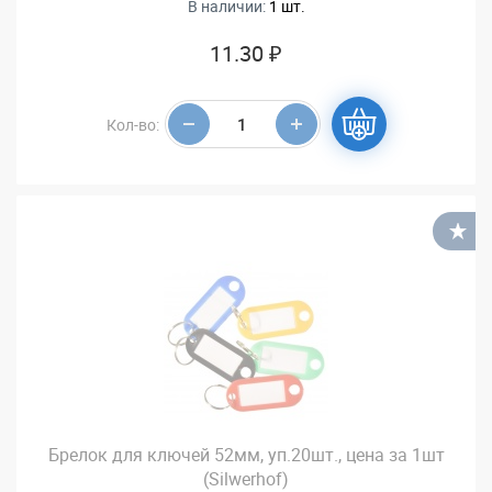
В наличии:
1 шт.
11.30 ₽
Кол-во:
В
Брелок для ключей 52мм, уп.20шт., цена за 1шт
(Silwerhof)