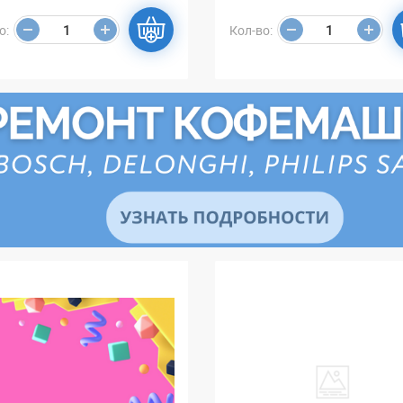
о:
Кол-во: