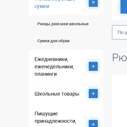
сумки
Аксессуары для интерьера,
посуда
Ранцы, рюкзаки школьные
Алкогольные и курительные
Сумки для обуви
аксессуары
Рю
Ежедневники,
Зонты, брелки, зажигалки для
нанесения логотипа
еженедельники,
планинги
Кожгалантерея
Ежедневники датированные
Школьные товары
Наградная и
профессиональная
Ежедневники
продукция
Аксессуары для тетрадей,
Пишущие
недатированные, портфолио
книг и учебников
принадлежности,