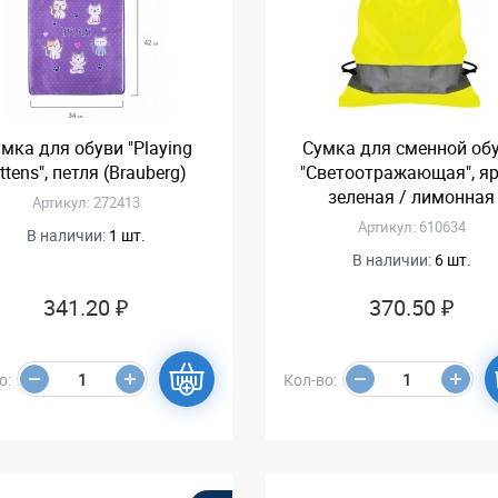
мка для обуви "Playing
Сумка для сменной об
ittens", петля (Brauberg)
"Светоотражающая", яр
зеленая / лимонная
Артикул: 272413
Артикул: 610634
В наличии:
1 шт.
В наличии:
6 шт.
341.20 ₽
370.50 ₽
о:
Кол-во: