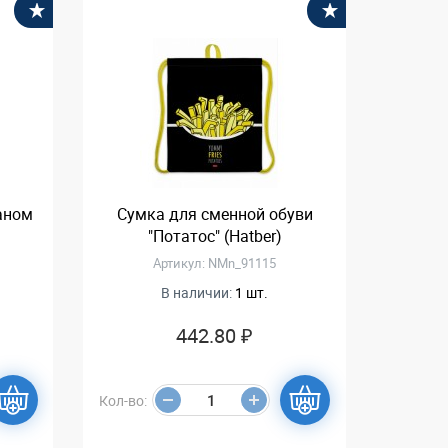
В избранное
В избранное
аном
Сумка для сменной обуви
"Потатос" (Hatber)
Артикул: NMn_91115
В наличии:
1 шт.
442.80 ₽
Кол-во: