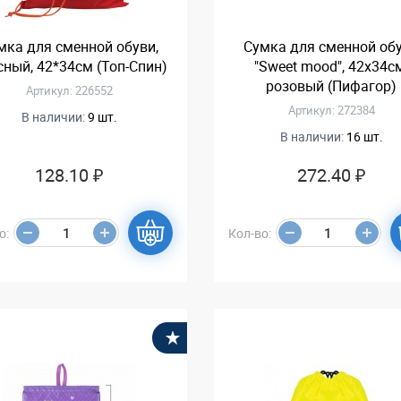
мка для сменной обуви,
Сумка для сменной об
сный, 42*34см (Топ-Спин)
"Sweet mood", 42х34с
розовый (Пифагор)
Артикул: 226552
Артикул: 272384
В наличии:
9 шт.
В наличии:
16 шт.
128.10 ₽
272.40 ₽
о:
Кол-во:
В избранное