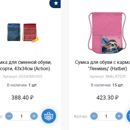
В избранное
мка для сменной обуви,
Сумка для обуви с карм
сорти, 43х34см (Action)
"Ленивец" (Hatber)
Артикул: ASS4300/ASS
Артикул: NMn_87029
В наличии:
1 шт.
В наличии:
15 шт.
388.40 ₽
423.30 ₽
о:
Кол-во: