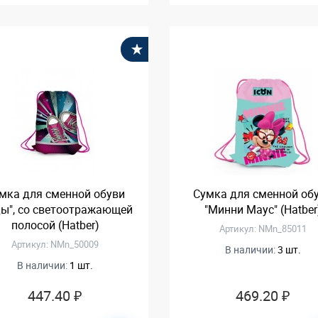
В избранное
мка для сменной обуви
Сумка для сменной об
ды", со светоотражающей
"Минни Маус" (Hatber
полосой (Hatber)
Артикул: NMn_85011
Артикул: NMn_50009
В наличии:
3 шт.
В наличии:
1 шт.
447.40 ₽
469.20 ₽