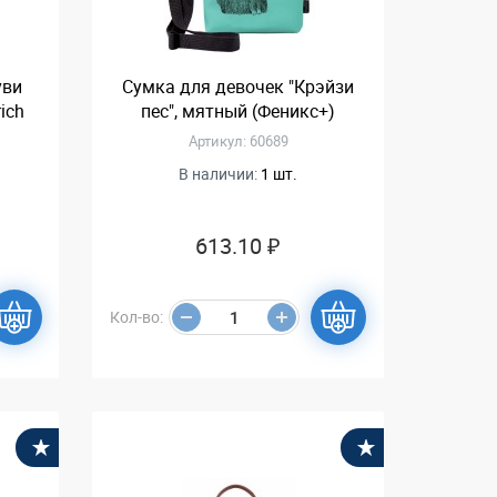
уви
Сумка для девочек "Крэйзи
rich
пес", мятный (Феникс+)
Артикул: 60689
В наличии:
1 шт.
613.10 ₽
Кол-во:
В избранное
В избранное