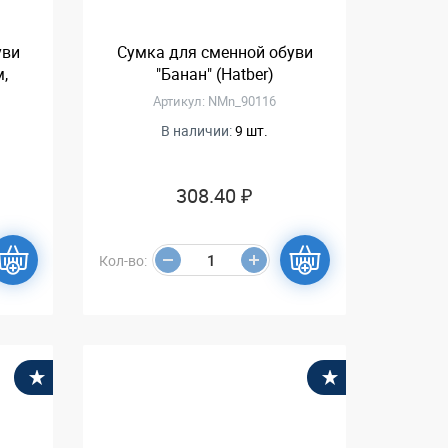
уви
Сумка для сменной обуви
м,
"Банан" (Hatber)
Артикул: NMn_90116
В наличии:
9 шт.
308.40 ₽
Кол-во:
В избранное
В избранное