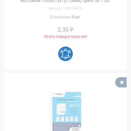
матовый 100шт/уп (Стамм) цена за 1 шт
Артикул: MM-30670
В наличии:
0 шт.
2.30 ₽
Этого товара пока нет
В