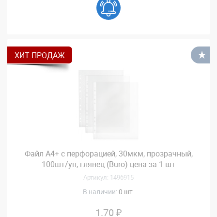
ХИТ ПРОДАЖ
В
Файл А4+ с перфорацией, 30мкм, прозрачный,
100шт/уп, глянец (Buro) цена за 1 шт
Артикул: 1496915
В наличии:
0 шт.
1.70 ₽