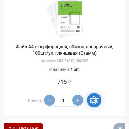
Файл А4 с перфорацией, 50мкм, прозрачный,
100шт/уп, глянцевая (Стамм)
Артикул: ММ-31618, 368385
В наличии:
1 шт.
715 ₽
Кол-во:
ХИТ ПРОДАЖ
В