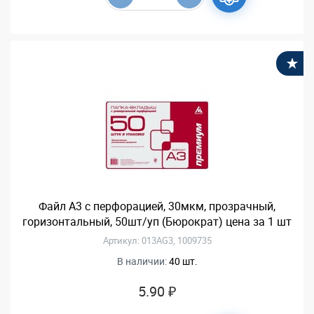
В
Файл А3 с перфорацией, 30мкм, прозрачный,
горизонтальный, 50шт/уп (Бюрократ) цена за 1 шт
Артикул: 013AG3, 1009735
В наличии:
40 шт.
5.90 ₽