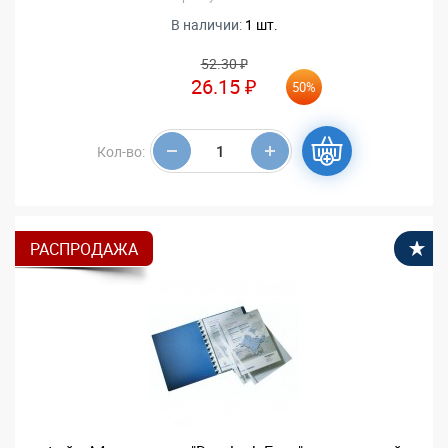
В наличии:
1 шт.
52.30 ₽
26.15 ₽
50%
Кол-во:
РАСПРОДАЖА
В