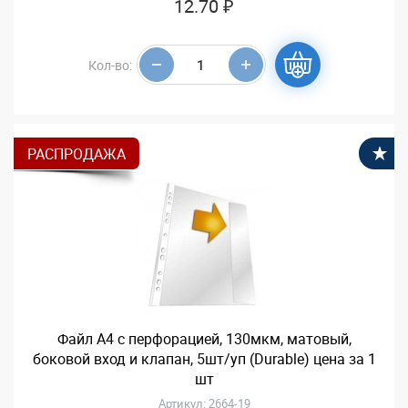
12.70 ₽
Кол-во:
РАСПРОДАЖА
В
Файл А4 с перфорацией, 130мкм, матовый,
боковой вход и клапан, 5шт/уп (Durable) цена за 1
шт
Артикул: 2664-19