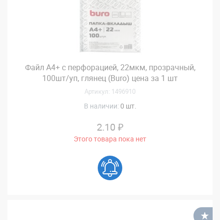
Файл А4+ с перфорацией, 22мкм, прозрачный,
100шт/уп, глянец (Buro) цена за 1 шт
Артикул: 1496910
В наличии:
0 шт.
2.10 ₽
Этого товара пока нет
В