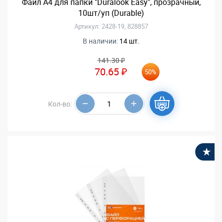
Файл А4 для папки "Duralook Easy", прозрачный,
10шт/уп (Durable)
Артикул: 2428-19, 828857
В наличии:
14 шт.
141.30 ₽
70.65 ₽
50%
Кол-во:
В