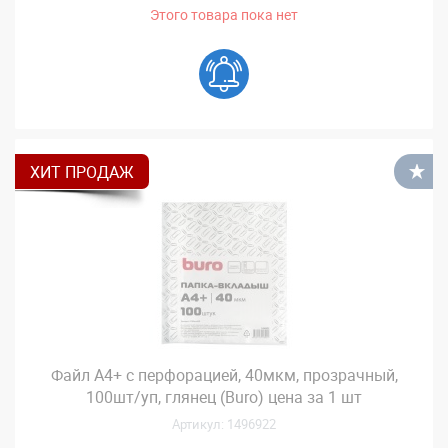
Этого товара пока нет
ХИТ ПРОДАЖ
В
Файл А4+ с перфорацией, 40мкм, прозрачный,
100шт/уп, глянец (Buro) цена за 1 шт
Артикул: 1496922