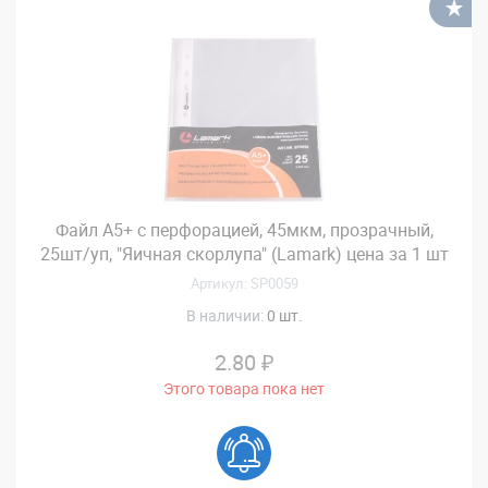
В
Файл А5+ с перфорацией, 45мкм, прозрачный,
25шт/уп, "Яичная скорлупа" (Lamark) цена за 1 шт
Артикул: SP0059
В наличии:
0 шт.
2.80 ₽
Этого товара пока нет