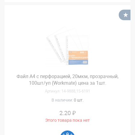
В
Файл А4 с перфорацией, 20мкм, прозрачный,
100шт/уп (Workmate) цена за 1шт.
Артикул: 14-9888,15-6191
В наличии:
0 шт.
2.20 ₽
Этого товара пока нет