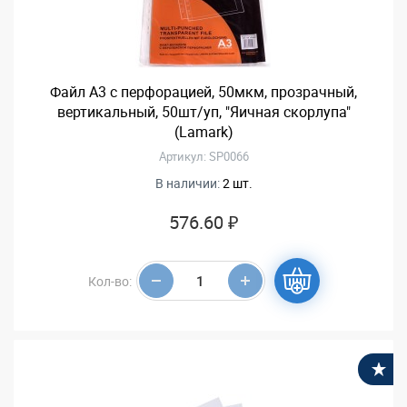
Файл А3 с перфорацией, 50мкм, прозрачный,
вертикальный, 50шт/уп, "Яичная скорлупа"
(Lamark)
Артикул: SP0066
В наличии:
2 шт.
576.60 ₽
Кол-во:
В