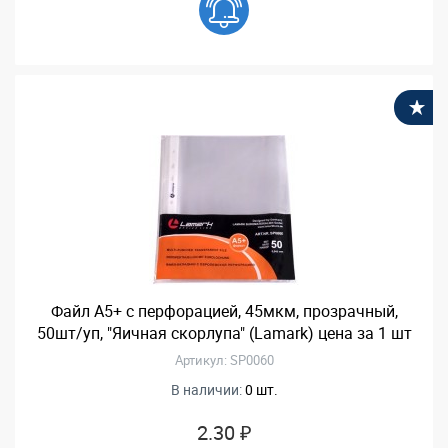
В
Файл А5+ с перфорацией, 45мкм, прозрачный,
50шт/уп, "Яичная скорлупа" (Lamark) цена за 1 шт
Артикул: SP0060
В наличии:
0 шт.
2.30 ₽