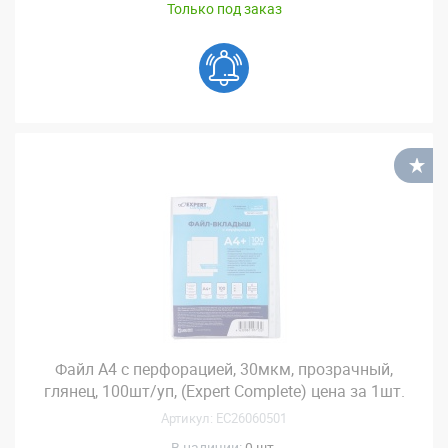
Только под заказ
В
Файл А4 с перфорацией, 30мкм, прозрачный,
глянец, 100шт/уп, (Expert Complete) цена за 1шт.
Артикул: EC26060501
В наличии:
0 шт.