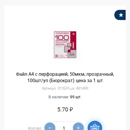
В
Файл А4 с перфорацией, 50мкм, прозрачный,
100шт/уп (Бюрократ) цена за 1 шт
Артикул: 013GFLux, 461490
В наличии:
99 шт.
5.70 ₽
Кол-во: