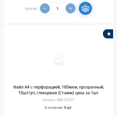
Кол-во:
В
Файл А4 с перфорацией, 180мкм, прозрачный,
10шт/уп, глянцевая (Стамм) цена за 1шт
Артикул: ММ-322321
В наличии:
9 шт.