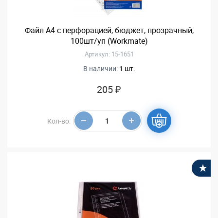
Файл А4 с перфорацией, бюджет, прозрачный,
100шт/уп (Workmate)
Артикул: 15-1651
В наличии:
1 шт.
205 ₽
Кол-во:
В