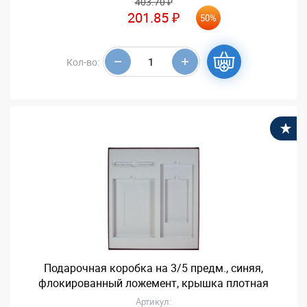
403.70 ₽
201.85 ₽
50%
Кол-во:
В
Подарочная коробка на 3/5 предм., синяя,
флокированный ложемент, крышка плотная
Артикул: