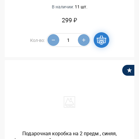
В наличии:
11 шт.
299 ₽
Кол-во:
В
Подарочная коробка на 2 предм., синяя,