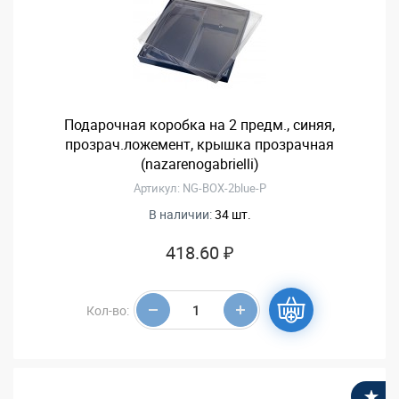
Подарочная коробка на 2 предм., синяя,
прозрач.ложемент, крышка прозрачная
(nazarenogabrielli)
Артикул: NG-BOX-2blue-P
В наличии:
34 шт.
418.60 ₽
Кол-во:
В