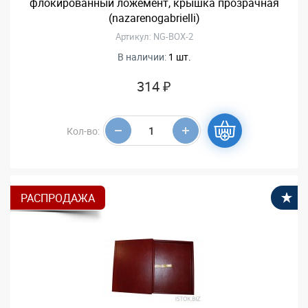
флокированный ложемент, крышка прозрачная
(nazarenogabrielli)
Артикул: NG-BOX-2
В наличии:
1 шт.
314 ₽
Кол-во:
РАСПРОДАЖА
В