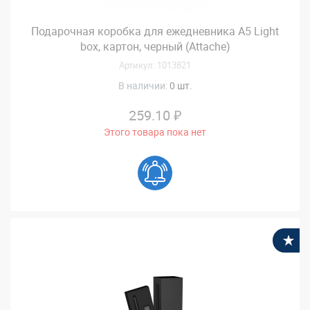
Подарочная коробка для ежедневника А5 Light
box, картон, черный (Attache)
Артикул: 1013821
В наличии:
0 шт.
259.10 ₽
Этого товара пока нет
В