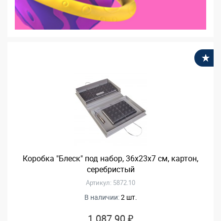
В
Коробка "Блеск" под набор, 36х23х7 см, картон,
серебристый
Артикул: 5872.10
В наличии:
2 шт.
1 087.90 ₽