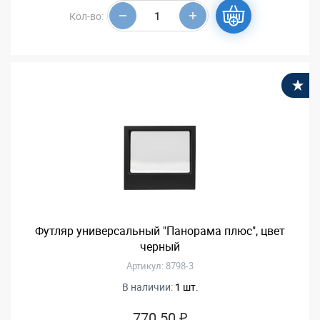
Кол-во:
В
Футляр универсальный "Панорама плюс", цвет
черный
Артикул: 8798-3
В наличии:
1 шт.
770.50 ₽