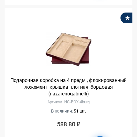
В
Подарочная коробка на 4 предм., флокированный
ложемент, крышка плотная, бордовая
(nazarenogabrielli)
Артикул: NG-BOX-4burg
В наличии:
51 шт.
588.80 ₽