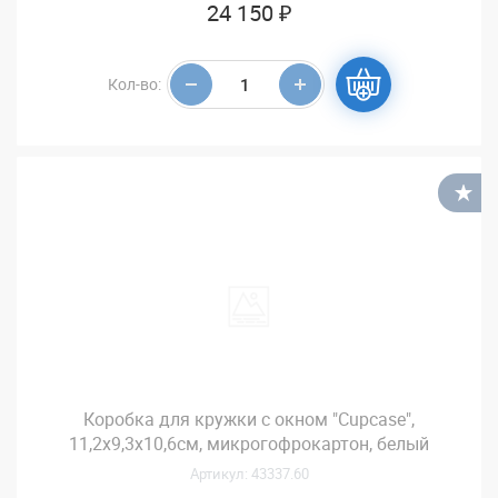
24 150 ₽
Кол-во:
В
Коробка для кружки с окном "Cupcase",
11,2х9,3х10,6см, микрогофрокартон, белый
Артикул: 43337.60