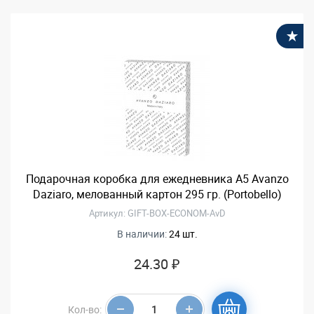
В
Подарочная коробка для ежедневника А5 Avanzo
Daziaro, мелованный картон 295 гр. (Portobello)
Артикул: GIFT-BOX-ECONOM-AvD
В наличии:
24 шт.
24.30 ₽
Кол-во: