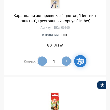
Карандаши акварельные 6 цветов, "Пингвин-
капитан", трехгранный корпус (Hatber)
Артикул: BKa_06360
В наличии:
1 шт.
92.20 ₽
Кол-во:
В