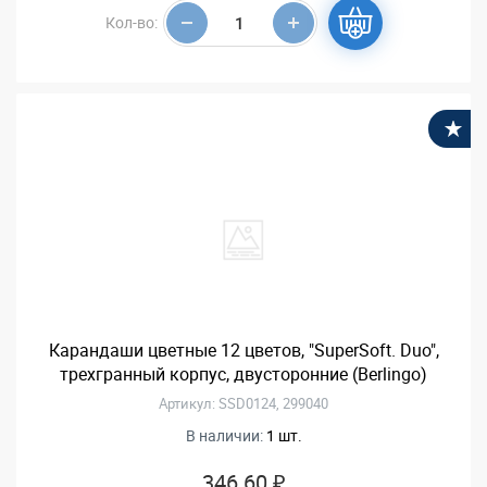
Кол-во:
В
Карандаши цветные 12 цветов, "SuperSoft. Duo",
трехгранный корпус, двусторонние (Berlingo)
Артикул: SSD0124, 299040
В наличии:
1 шт.
346.60 ₽