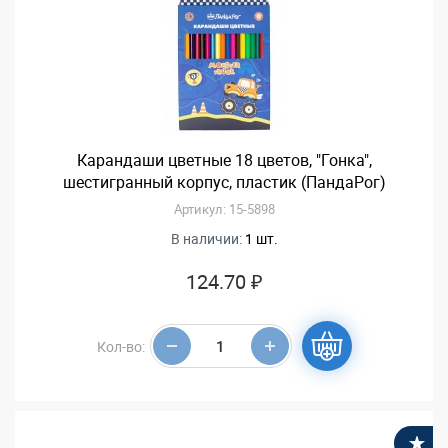
Карандаши цветные 18 цветов, "Гонка",
шестигранный корпус, пластик (ПандаРог)
Артикул: 15-5898
В наличии:
1 шт.
124.70 ₽
Кол-во:
В