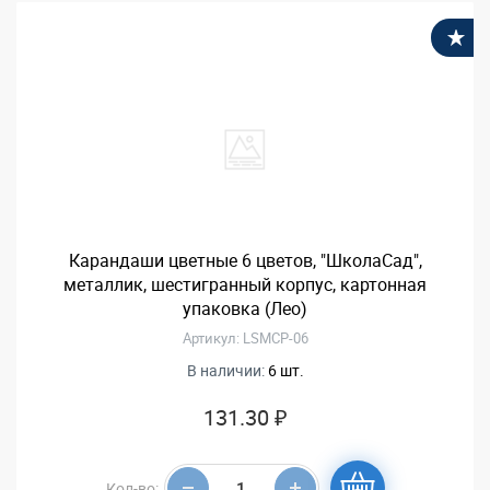
В
Карандаши цветные 6 цветов, "ШколаСад",
металлик, шестигранный корпус, картонная
упаковка (Лео)
Артикул: LSMCP-06
В наличии:
6 шт.
131.30 ₽
Кол-во: