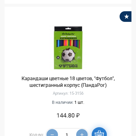
В
Карандаши цветные 18 цветов, "Футбол",
шестигранный корпус (ПандаРог)
Артикул: 15-3156
В наличии:
1 шт.
144.80 ₽
Кол-во: