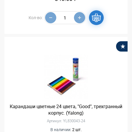
Кол-во:
В
Карандаши цветные 24 цвета, "Good", трехгранный
корпус. (Yalong)
Артикул: YL830043-24
В наличии:
2 шт.