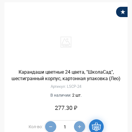
В
Карандаши цветные 24 цвета, "ШколаСад",
шестигранный корпус, картонная упаковка (Лео)
Артикул: LSCP-24
В наличии:
2 шт.
277.30 ₽
Кол-во: