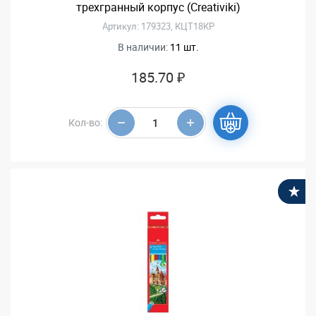
трехгранный корпус (Creativiki)
Артикул: 179323, КЦТ18КР
В наличии:
11 шт.
185.70 ₽
Кол-во:
В