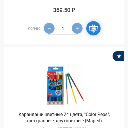
369.50 ₽
Кол-во:
В
Карандаши цветные 24 цвета, "Color Peps",
трехгранные, двухцветные (Maped)