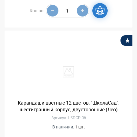
Кол-во:
В
Карандаши цветные 12 цветов, "ШколаСад",
шестигранный корпус, двусторонние (Лео)
Артикул: LSDCP-06
В наличии:
1 шт.