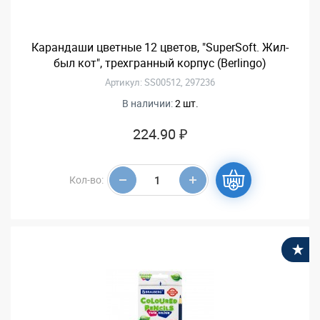
Карандаши цветные 12 цветов, "SuperSoft. Жил-
был кот", трехгранный корпус (Berlingo)
Артикул: SS00512, 297236
В наличии:
2 шт.
224.90 ₽
Кол-во:
В