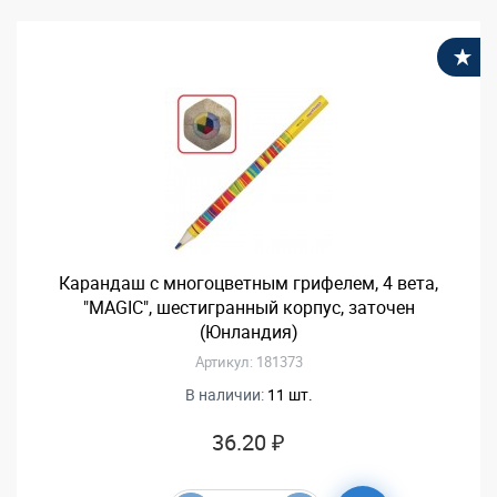
В
Карандаш с многоцветным грифелем, 4 вета,
"MAGIC", шестигранный корпус, заточен
(Юнландия)
Артикул: 181373
В наличии:
11 шт.
36.20 ₽