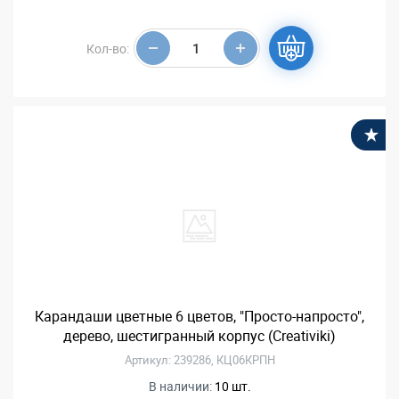
Кол-во:
В
Карандаши цветные 6 цветов, "Просто-напросто",
дерево, шестигранный корпус (Creativiki)
Артикул: 239286, КЦ06КРПН
В наличии:
10 шт.