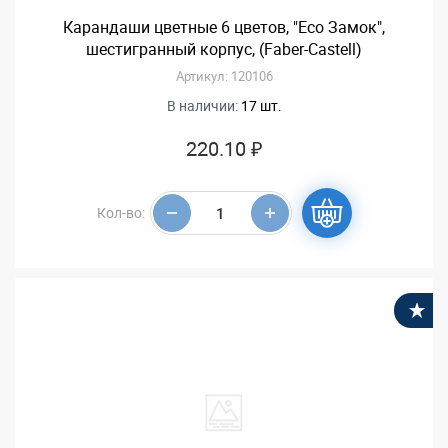
Карандаши цветные 6 цветов, "Eco Замок",
шестигранный корпус, (Faber-Castell)
Артикул: 120106
В наличии:
17 шт.
220.10 ₽
Кол-во:
В