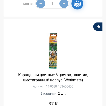
Кол-во:
В
Карандаши цветные 6 цветов, пластик,
шестигранный корпус (Workmate)
Артикул: 14-9638, 171600400
В наличии:
2 шт.
37 ₽