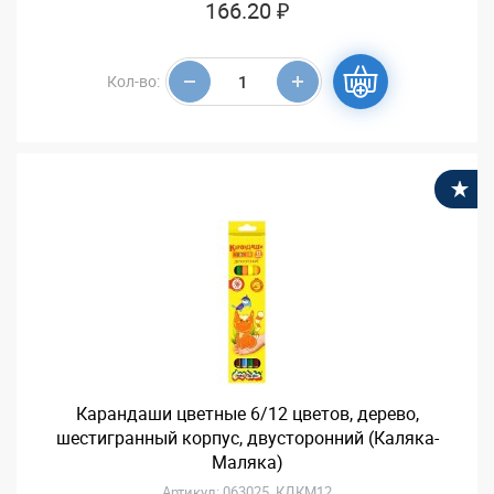
166.20 ₽
Кол-во:
В
Карандаши цветные 6/12 цветов, дерево,
шестигранный корпус, двусторонний (Каляка-
Маляка)
Артикул: 063025, КДКМ12