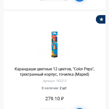
В
Карандаши цветные 12 цветов, "Color Peps",
трехгранный корпус, точилка (Maped)
Артикул: 183213
В наличии:
2 шт.
279.10 ₽