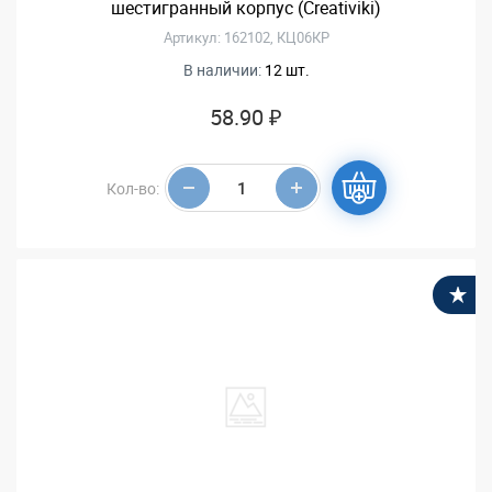
шестигранный корпус (Creativiki)
Артикул: 162102, КЦ06КР
В наличии:
12 шт.
58.90 ₽
Кол-во:
В