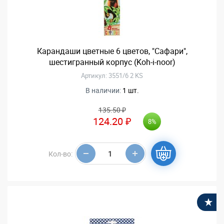
Карандаши цветные 6 цветов, "Сафари",
шестигранный корпус (Koh-i-noor)
Артикул: 3551/6 2 KS
В наличии:
1 шт.
135.50 ₽
124.20 ₽
8%
Кол-во:
В