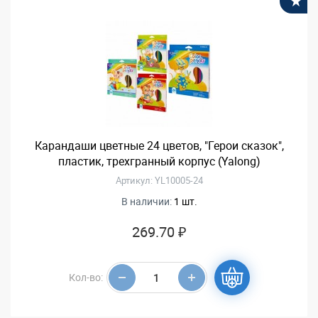
В
Карандаши цветные 24 цветов, "Герои сказок",
пластик, трехгранный корпус (Yalong)
Артикул: YL10005-24
В наличии:
1 шт.
269.70 ₽
Кол-во: