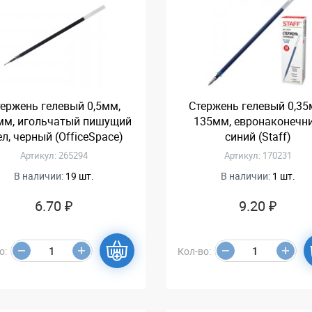
ержень гелевый 0,5мм,
Стержень гелевый 0,35
мм, игольчатый пишущий
135мм, евронаконечни
ел, черный (OfficeSpace)
синий (Staff)
Артикул: 265294
Артикул: 170231
В наличии:
19 шт.
В наличии:
1 шт.
6.70 ₽
9.20 ₽
о:
Кол-во: