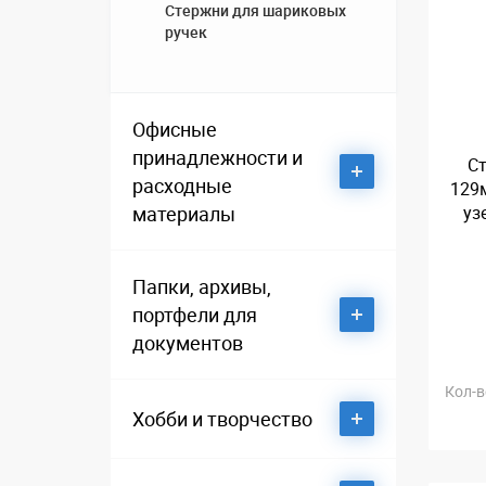
Стержни для шариковых
ручек
Термокружки, термосы,
кружки, бутылки спортивные
Сувенирные ножи
Офисные
принадлежности и
Ст
расходные
129
Ювелирные изделия
материалы
уз
Подарочные коробки
Визитницы настольные
Папки, архивы,
портфели для
документов
Дыроколы
Кол-в
Папки адресные
Клей
Хобби и творчество
Папки и короба картонные
Клейкие ленты и
Клей ПВА