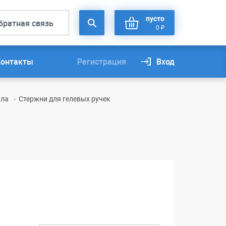
пусто
братная связь
0 ₽
Контакты
Регистрация
Вход
ила
Стержни для гелевых ручек