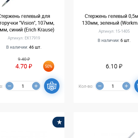
Стержень гелевый для
Стержень гелевый 0,5
торучки "Vision", 107мм,
130мм, зеленый (Workm
5мм, синий (Erich Krause)
Артикул: 15-1405
Артикул: EK17919
В наличии:
6 шт.
В наличии:
46 шт.
9.40 ₽
4.70 ₽
6.10 ₽
50%
о:
Кол-во:
В избранное