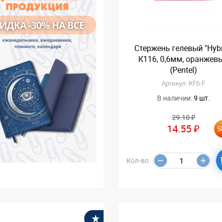
Стержень гелевый "Hybr
К116, 0,6мм, оранжев
(Pentel)
Артикул: KF6-F
В наличии:
9 шт.
29.10 ₽
14.55 ₽
5
Кол-во:
В избранное