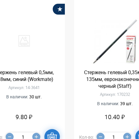
В избранное
ержень гелевый 0,5мм,
Стержень гелевый 0,35
8мм, синий (Workmate)
135мм, евронаконечни
черный (Staff)
Артикул: 14-3641
Артикул: 170232
В наличии:
30 шт.
В наличии:
39 шт.
9.80 ₽
10.40 ₽
о:
Кол-во: