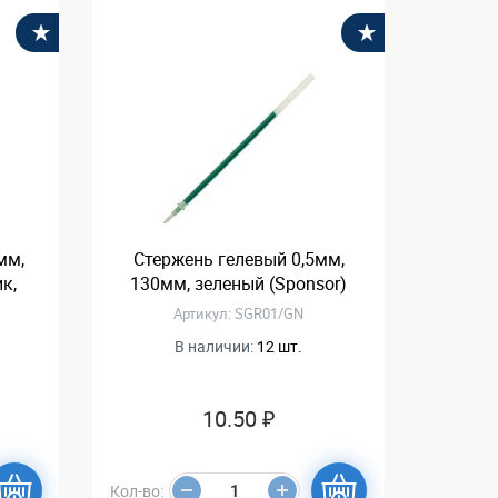
В избранное
В избранное
мм,
Стержень гелевый 0,5мм,
к,
130мм, зеленый (Sponsor)
Артикул: SGR01/GN
В наличии:
12 шт.
10.50 ₽
Кол-во: