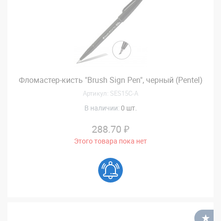
Фломастер-кисть "Brush Sign Pen", черный (Pentel)
Артикул: SES15C-A
В наличии:
0 шт.
288.70 ₽
Этого товара пока нет
В