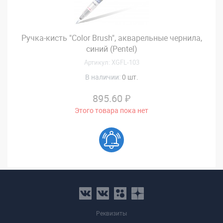
Ручка-кисть "Color Brush", акварельные чернила,
синий (Pentel)
Артикул: XGFL-103
В наличии:
0 шт.
895.60 ₽
Этого товара пока нет
Реквизиты