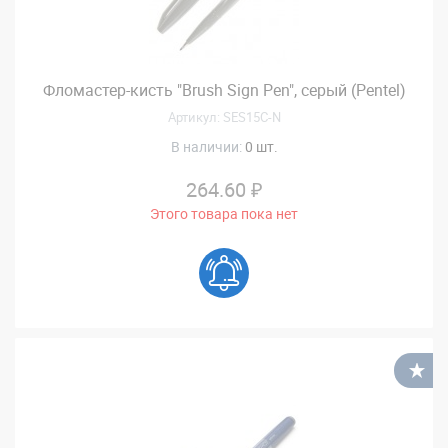
Фломастер-кисть "Brush Sign Pen", серый (Pentel)
Артикул: SES15C-N
В наличии:
0 шт.
264.60 ₽
Этого товара пока нет
В