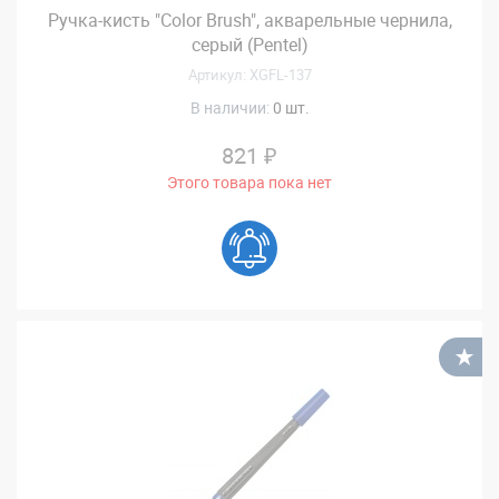
Ручка-кисть "Color Brush", акварельные чернила,
серый (Pentel)
Артикул: XGFL-137
В наличии:
0 шт.
821 ₽
Этого товара пока нет
В