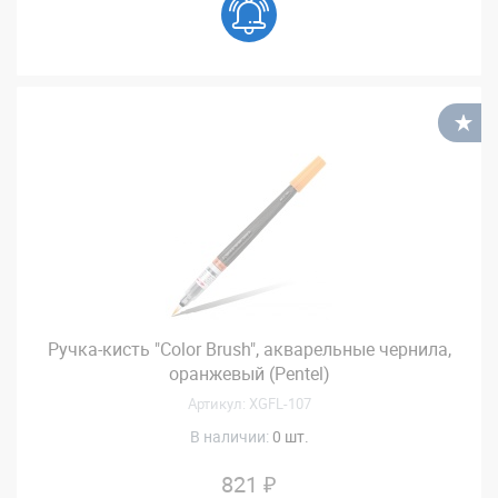
В
Ручка-кисть "Color Brush", акварельные чернила,
оранжевый (Pentel)
Артикул: XGFL-107
В наличии:
0 шт.
821 ₽