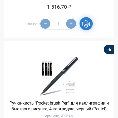
1 516.70 ₽
Кол-во:
В
Ручка-кисть "Pocket brush Pen" для каллиграфии и
быстрого рисунка, 4 картриджа, черный (Pentel)
Артикул: GFKP3-A