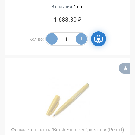
В наличии:
1 шт.
1 688.30 ₽
Кол-во:
В
Фломастер-кисть "Brush Sign Pen", желтый (Pentel)