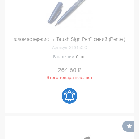
Фломастер-кисть "Brush Sign Pen", синий (Pentel)
Артикул: SES15C-C
В наличии:
0 шт.
264.60 ₽
Этого товара пока нет
В