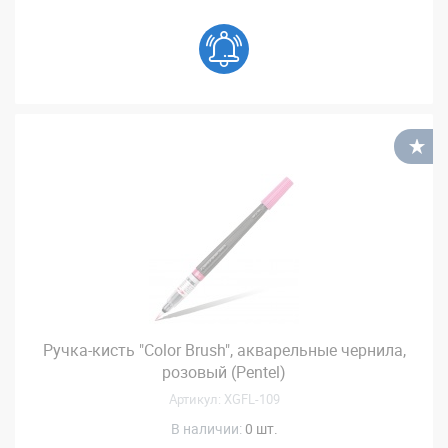
В
Ручка-кисть "Color Brush", акварельные чернила,
розовый (Pentel)
Артикул: XGFL-109
В наличии:
0 шт.