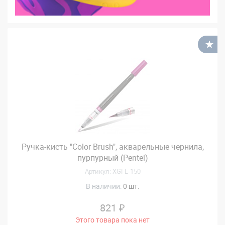
В
Ручка-кисть "Color Brush", акварельные чернила,
пурпурный (Pentel)
Артикул: XGFL-150
В наличии:
0 шт.
821 ₽
Этого товара пока нет