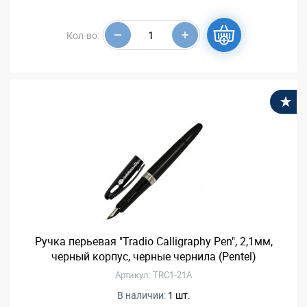
Кол-во:
В
Ручка перьевая "Tradio Calligraphy Pen", 2,1мм,
черный корпус, черные чернила (Pentel)
Артикул: TRC1-21A
В наличии:
1 шт.