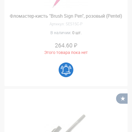
Фломастер-кисть "Brush Sign Pen", розовый (Pentel)
Артикул: SES15C-P
В наличии:
0 шт.
264.60 ₽
Этого товара пока нет
В