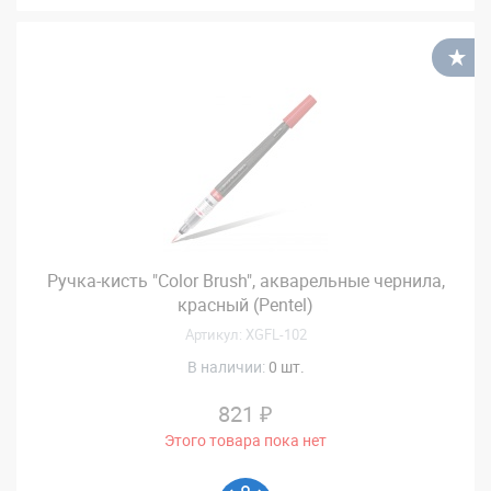
В
Ручка-кисть "Color Brush", акварельные чернила,
красный (Pentel)
Артикул: XGFL-102
В наличии:
0 шт.
821 ₽
Этого товара пока нет