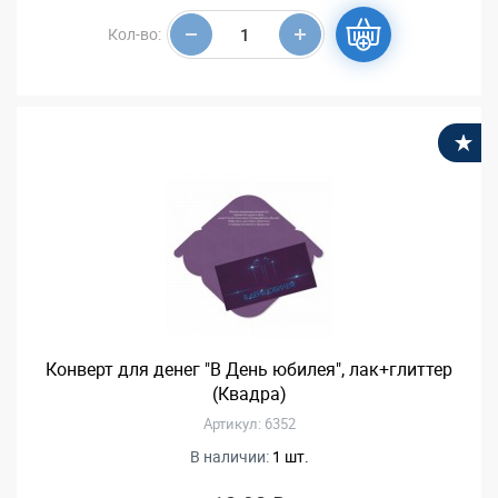
Кол-во:
В
Конверт для денег "В День юбилея", лак+глиттер
(Квадра)
Артикул: 6352
В наличии:
1 шт.