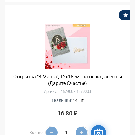
В
Открытка "8 Марта", 12х18см, тиснение, ассорти
(Дарите Счастье)
Артикул: 4579002,4579003
В наличии:
14 шт.
16.80 ₽
Кол-во: