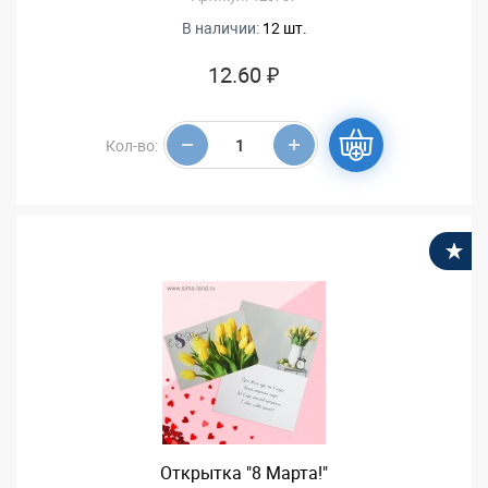
В наличии:
12 шт.
12.60 ₽
Кол-во:
В
Открытка "8 Марта!"