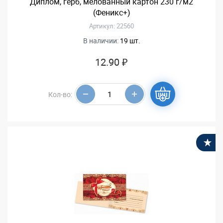
Диплом, герб, мелованный картон 230 г/м2
(Феникс+)
Артикул: 22560
В наличии:
19 шт.
12.90 ₽
Кол-во:
В