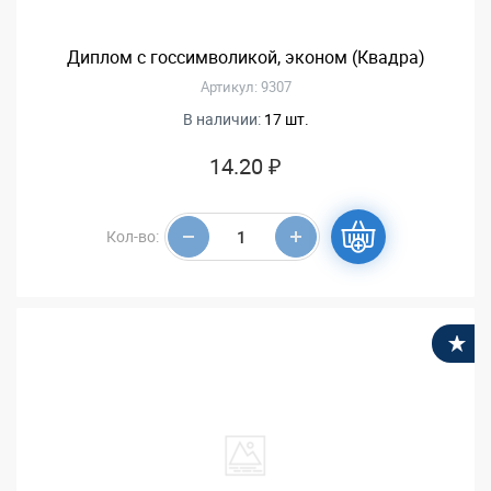
Диплом с госсимволикой, эконом (Квадра)
Артикул: 9307
В наличии:
17 шт.
14.20 ₽
Кол-во:
В