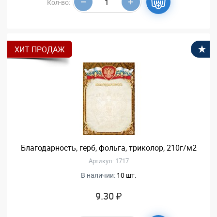
Кол-во:
ХИТ ПРОДАЖ
В
Благодарность, герб, фольга, триколор, 210г/м2
Артикул: 1717
В наличии:
10 шт.
9.30 ₽