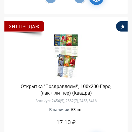
ХИТ ПРОДАЖ
В
Открытка "Поздравляем!", 100х200-Евро,
(лак+глиттер) (Квадра)
Артикул: 2454(5),2382(7),2458,3416
В наличии:
53 шт.
17.10 ₽