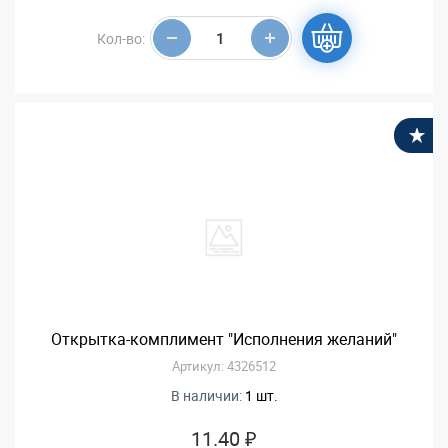
Кол-во:
В
Открытка-комплимент "Исполнения желаний"
Артикул: 4326512
В наличии:
1 шт.
11.40 ₽