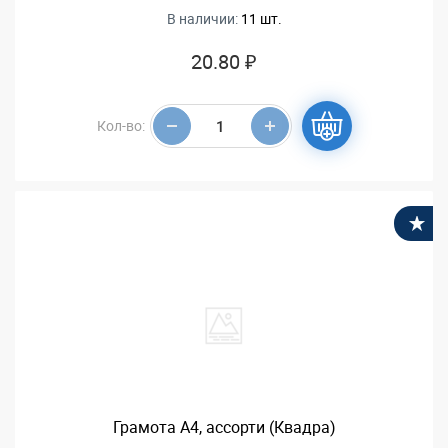
В наличии:
11 шт.
20.80 ₽
Кол-во:
В
Грамота А4, ассорти (Квадра)