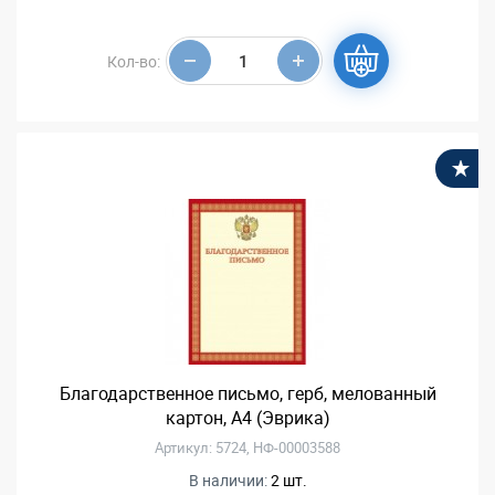
Кол-во:
В
Благодарственное письмо, герб, мелованный
картон, А4 (Эврика)
Артикул: 5724, НФ-00003588
В наличии:
2 шт.