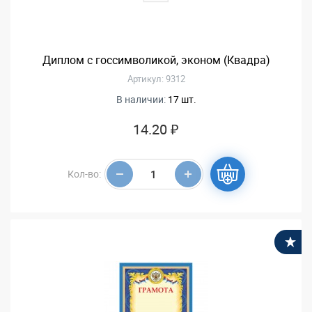
Диплом с госсимволикой, эконом (Квадра)
Артикул: 9312
В наличии:
17 шт.
14.20 ₽
Кол-во:
В