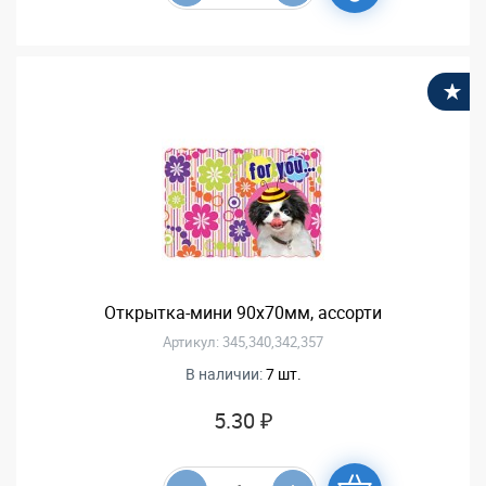
В
Открытка-мини 90х70мм, ассорти
Артикул: 345,340,342,357
В наличии:
7 шт.
5.30 ₽