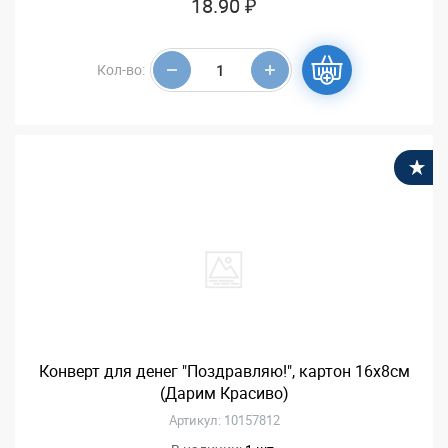
18.90 ₽
Кол-во:
В
Конверт для денег "Поздравляю!", картон 16х8см
(Дарим Красиво)
Артикул: 10157812