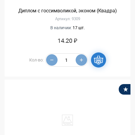
Диплом с госсимволикой, эконом (Квадра)
Артикул: 9309
В наличии:
17 шт.
14.20 ₽
Кол-во:
В