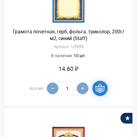
Грамота почетная, герб, фольга, триколор, 200г/
м2, синий (Staff)
Артикул: 128888
В наличии:
10 шт.
14.60 ₽
Кол-во:
В