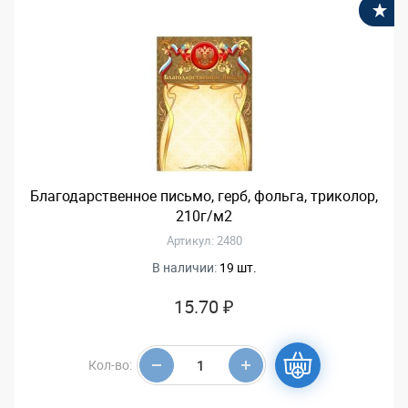
В
Благодарственное письмо, герб, фольга, триколор,
210г/м2
Артикул: 2480
В наличии:
19 шт.
15.70 ₽
Кол-во: