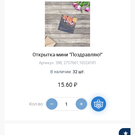
Открытка-мини "Поздравляю!"
Артикул: 398, 2757661,10324181
В наличии:
32 шт.
15.60 ₽
Кол-во:
В