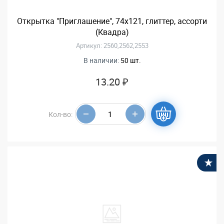
Открытка "Приглашение", 74х121, глиттер, ассорти
(Квадра)
Артикул: 2560,2562,2553
В наличии:
50 шт.
13.20 ₽
Кол-во:
В