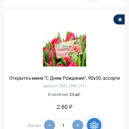
В
Открытка-мини "С Днем Рождения", 90х50, ассорти
Артикул: 2505, 2508, 2511
В наличии:
23 шт.
2.60 ₽
Кол-во: