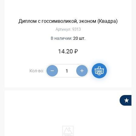
Диплом с госсимволикой, эконом (Квадра)
Артикул: 9313
В наличии:
20 шт.
14.20 ₽
Кол-во:
В