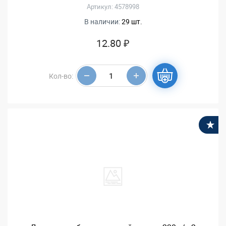
Артикул: 4578998
В наличии:
29 шт.
12.80 ₽
Кол-во:
В