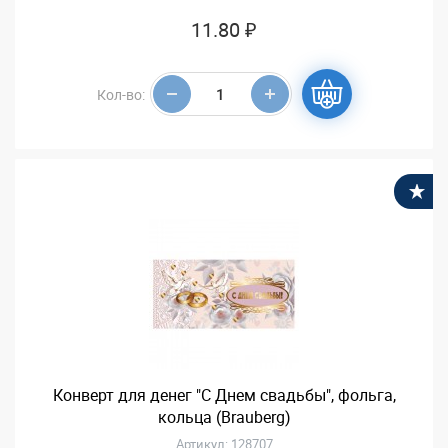
11.80 ₽
Кол-во:
В
Конверт для денег "С Днем свадьбы", фольга,
кольца (Brauberg)
Артикул: 128707