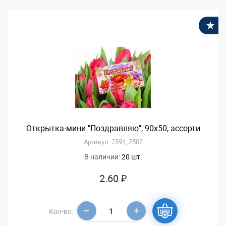
В
Открытка-мини "Поздравляю", 90х50, ассорти
Артикул: 2391, 2502
В наличии:
20 шт.
2.60 ₽
Кол-во: