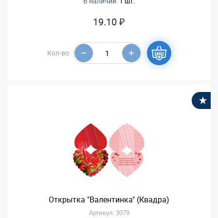
В наличии:
1 шт.
19.10 ₽
Кол-во:
В
Открытка "Валентинка" (Квадра)
Артикул: 3079