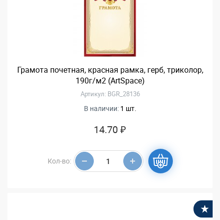
Грамота почетная, красная рамка, герб, триколор,
190г/м2 (ArtSpace)
Артикул: BGR_28136
В наличии:
1 шт.
14.70 ₽
Кол-во:
В