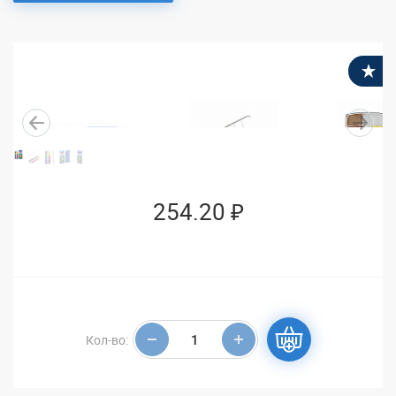
В
254.20 ₽
Кол-во: