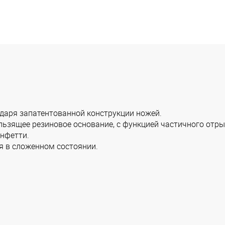
одаря запатентованной конструкции ножей.
льзящее резиновое основание, с функцией частичного отры
онфетти.
я в сложенном состоянии.