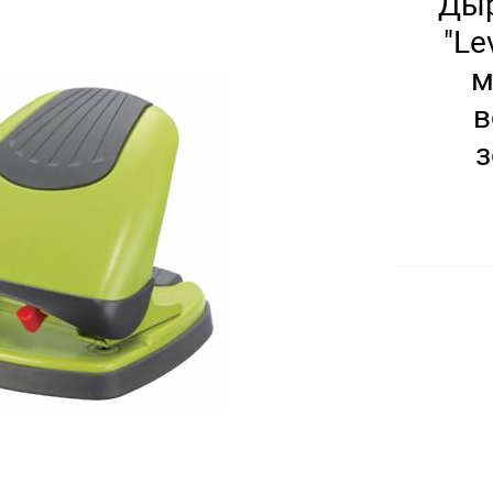
Дыр
"Le
м
в
з