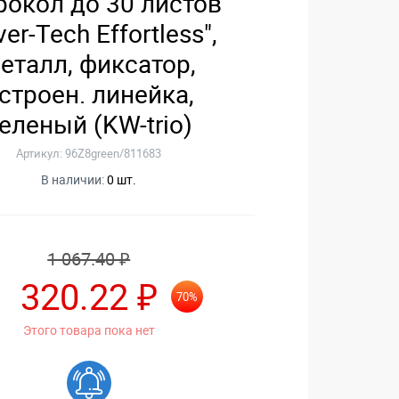
окол до 30 листов
ver-Tech Effortless",
еталл, фиксатор,
строен. линейка,
еленый (KW-trio)
Артикул: 96Z8green/811683
В наличии:
0 шт.
1 067.40 ₽
320.22 ₽
70%
Этого товара пока нет