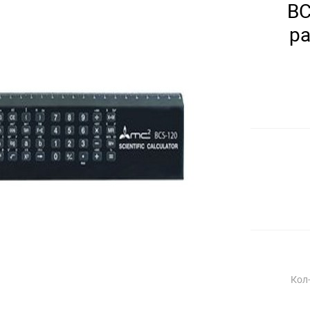
BC
р
Кол-