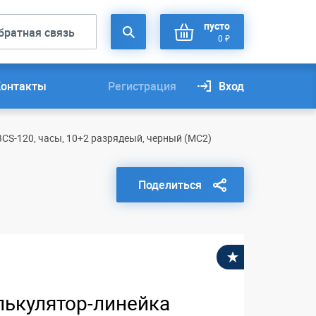
пусто
братная связь
0 ₽
Контакты
Регистрация
Вход
CS-120, часы, 10+2 разрядеый, черный (MC2)
Поделиться
В избранное
лькулятор-линейка