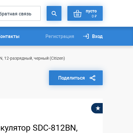
пусто
братная связь
0 ₽
Контакты
Регистрация
Вход
, 12-разрядный, черный (Citizen)
Поделиться
В избранное
кулятор SDC-812BN,