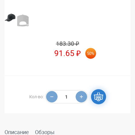
183.30 ₽
91.65 ₽
50%
Кол-во:
Описание
Обзоры