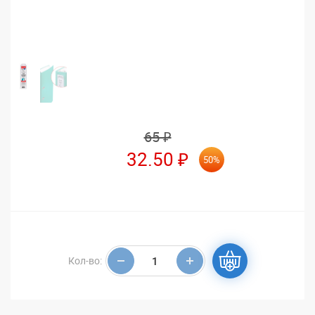
65 ₽
32.50 ₽
50%
Кол-во: