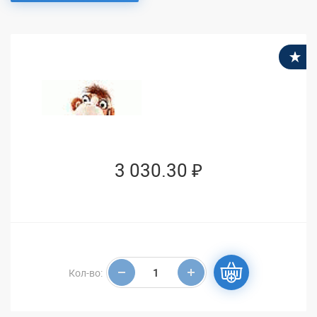
В
3 030.30 ₽
Кол-во: