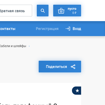
пусто
братная связь
0 ₽
Контакты
Регистрация
Вход
Кабели и шлейфы
Поделиться
В избранное