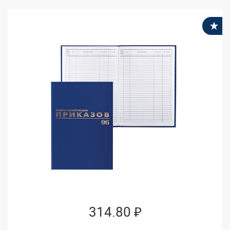
В
314.80 ₽