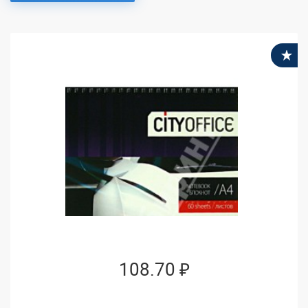
В
108.70 ₽