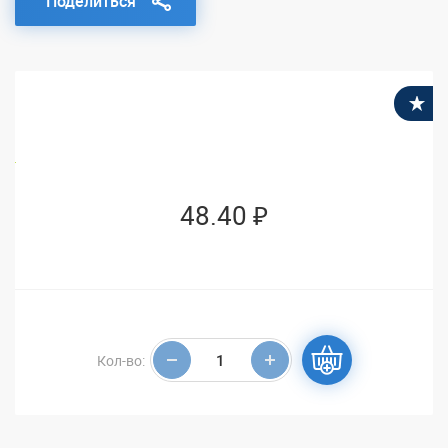
Поделиться
В
48.40 ₽
Кол-во: