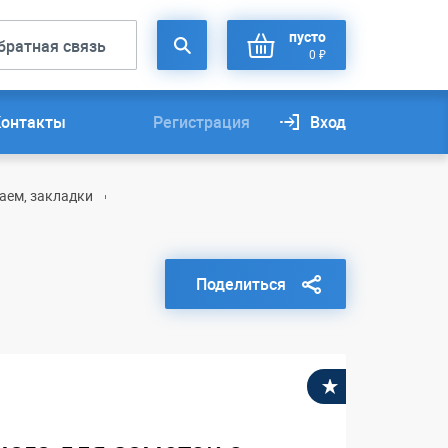
пусто
братная связь
0 ₽
Контакты
Регистрация
Вход
аем, закладки
Поделиться
В избранное