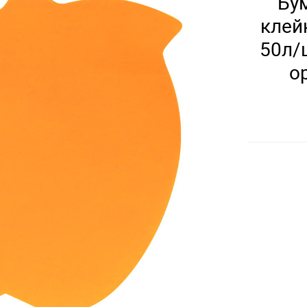
Бум
клей
50л/ш
о