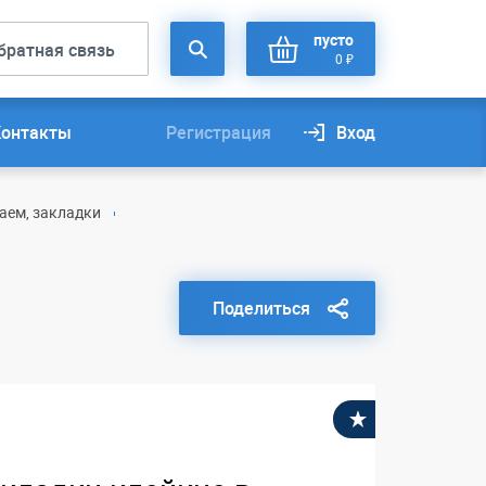
пусто
братная связь
0 ₽
Контакты
Регистрация
Вход
аем, закладки
Поделиться
В избранное