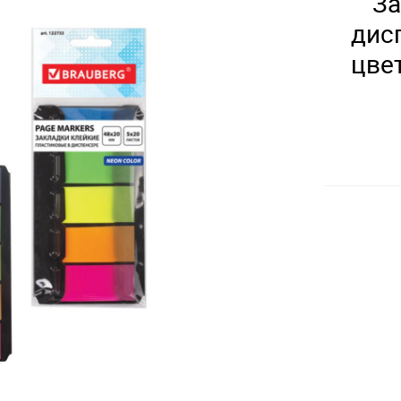
За
дис
цвет