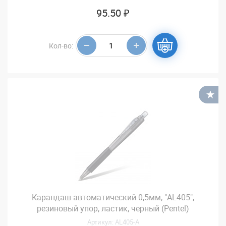
95.50 ₽
Кол-во:
В
Карандаш автоматический 0,5мм, "AL405",
резиновый упор, ластик, черный (Pentel)
Артикул: AL405-А