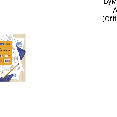
Бум
А
(Off