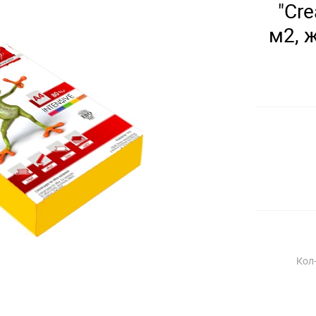
"Cre
м2, ж
Кол-