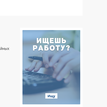
уйных