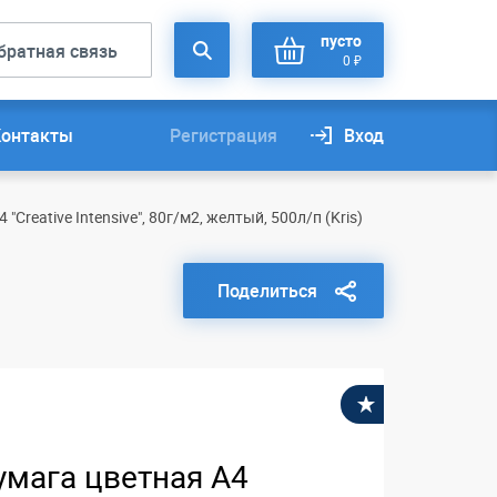
пусто
братная связь
0 ₽
Контакты
Регистрация
Вход
"Creative Intensive", 80г/м2, желтый, 500л/п (Kris)
Поделиться
В избранное
умага цветная А4