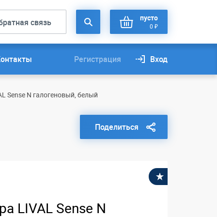
пусто
братная связь
0 ₽
Контакты
Регистрация
Вход
AL Sense N галогеновый, белый
Поделиться
В избранное
ра LIVAL Sense N