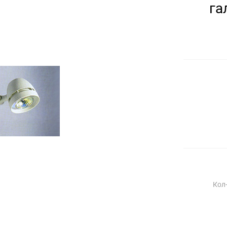
га
Кол-