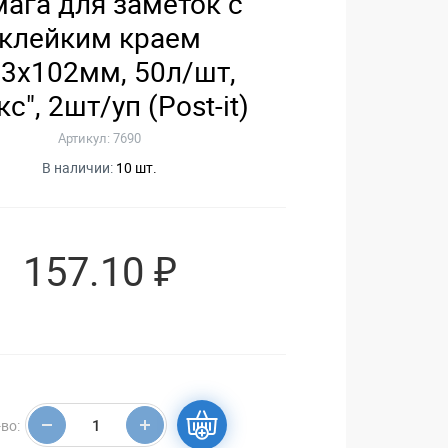
ага для заметок с
клейким краем
,3х102мм, 50л/шт,
кс", 2шт/уп (Post-it)
Артикул: 7690
В наличии:
10 шт.
157.10 ₽
во: