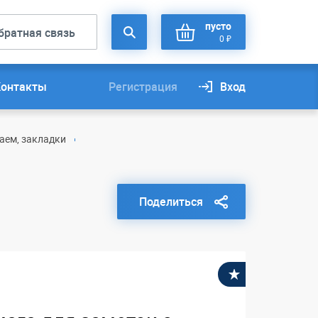
пусто
братная связь
0 ₽
Контакты
Регистрация
Вход
аем, закладки
Поделиться
В избранное