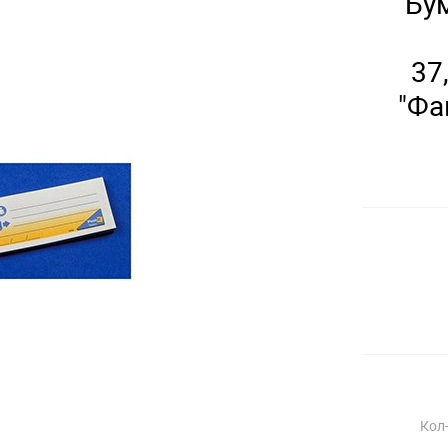
Бум
37
"Фа
Кол-